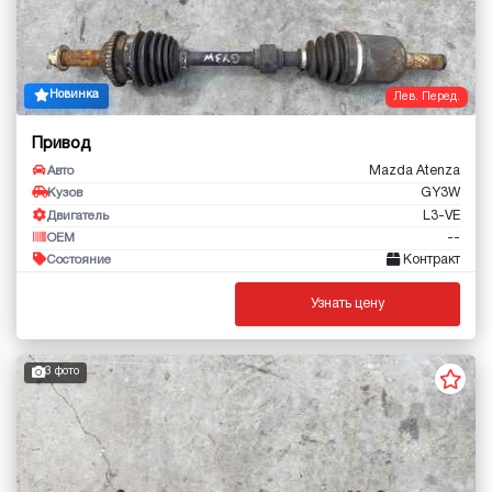
Новинка
Лев. Перед.
Привод
Mazda Atenza
Авто
GY3W
Кузов
L3-VE
Двигатель
--
OEM
Контракт
Состояние
Узнать цену
3 фото