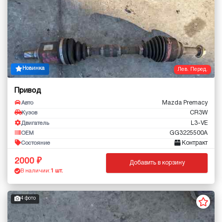
Новинка
Лев. Перед.
Привод
Mazda Premacy
Авто
CR3W
Кузов
L3-VE
Двигатель
GG3225500A
OEM
Контракт
Состояние
2000
Добавить в корзину
В наличии:
1 шт.
4 фото