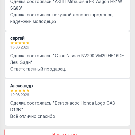
Сделка состоялась "АКПП Mitsubishi EK Wagon H81W
3G83"
Сделка состоялась,покупкой доволен,продовец
надежный молодец👍
сергей
★
★
★
★
★
13.06.2026
Сделка состоялась "Стоп Nissan NV200 VM20 HR16DE
Лев. Задн"
Ответственный продавец.
Александр
★
★
★
★
★
12.06.2026
Сделка состоялась "Бензонасос Honda Logo GA3
D13B"
Всё отлично спасибо