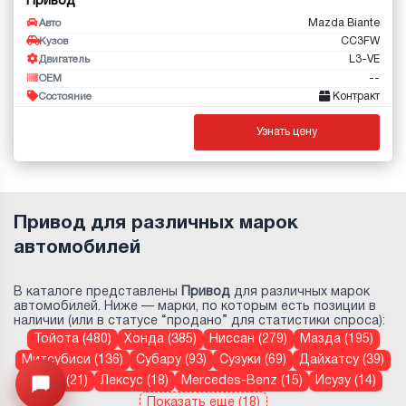
Привод
Mazda Biante
Авто
CC3FW
Кузов
L3-VE
Двигатель
--
OEM
Контракт
Состояние
Узнать цену
Привод для различных марок
автомобилей
В каталоге представлены
Привод
для различных марок
автомобилей. Ниже — марки, по которым есть позиции в
наличии (или в статусе “продано” для статистики спроса):
Тойота (480)
Хонда (385)
Ниссан (279)
Мазда (195)
Митсубиси (136)
Субару (93)
Сузуки (69)
Дайхатсу (39)
Volvo (21)
Лексус (18)
Mercedes-Benz (15)
Исузу (14)
Узнайте цену запчасти ->
Открыть меню
Показать еще (18)