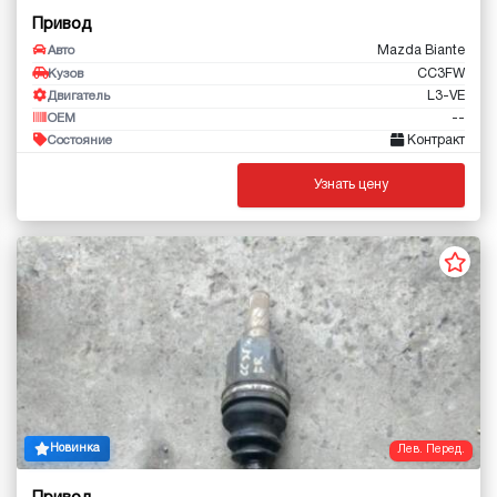
Привод
Mazda Biante
Авто
CC3FW
Кузов
L3-VE
Двигатель
--
OEM
Контракт
Состояние
Узнать цену
Новинка
Лев. Перед.