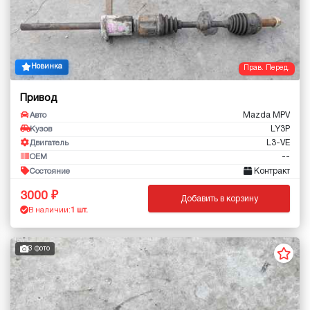
Новинка
Прав. Перед.
Привод
Mazda MPV
Авто
LY3P
Кузов
L3-VE
Двигатель
--
OEM
Контракт
Состояние
3000
Добавить в корзину
В наличии:
1 шт.
3 фото