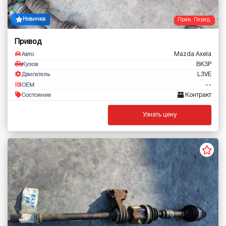
Новинка
Прав. Перед.
Привод
Mazda Axela
Авто
BK3P
Кузов
L3VE
Двигатель
--
OEM
Контракт
Состояние
Узнать цену