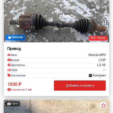
Новинка
Лев. Перед.
Привод
Mazda MPV
Авто
LY3P
Кузов
L3-VE
Двигатель
--
OEM
Контракт
Состояние
1500
Добавить в корзину
В наличии:
1 шт.
3 фото