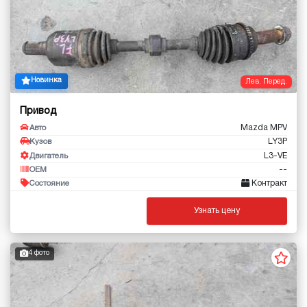
Новинка
Лев. Перед.
Привод
Mazda MPV
Авто
LY3P
Кузов
L3-VE
Двигатель
--
OEM
Контракт
Состояние
Узнать цену
4 фото