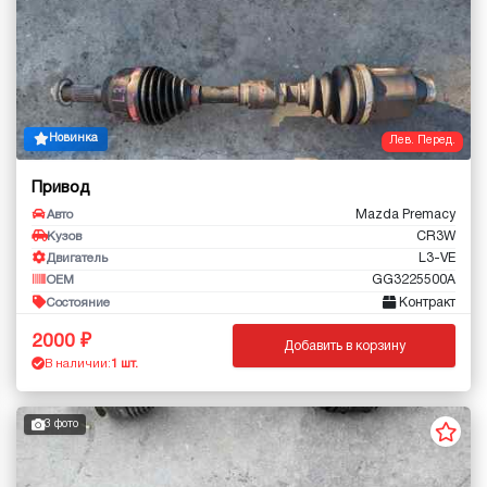
Новинка
Лев. Перед.
Привод
Mazda Premacy
Авто
CR3W
Кузов
L3-VE
Двигатель
GG3225500A
OEM
Контракт
Состояние
2000
Добавить в корзину
В наличии:
1 шт.
3 фото