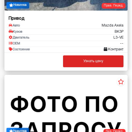
Новинка
Прав. Перед.
Привод
Mazda Axela
Авто
BK3P
Кузов
L3-VE
Двигатель
--
OEM
Контракт
Состояние
Узнать цену
Новинка
Лев. Перед.