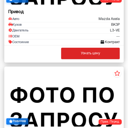
Привод
Mazda Axela
Авто
BK3P
Кузов
L3-VE
Двигатель
--
OEM
Контракт
Состояние
Узнать цену
Новинка
Прав. Перед.