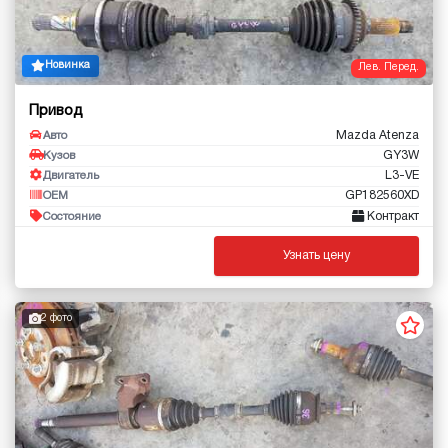
Новинка
Лев. Перед.
Привод
Mazda Atenza
Авто
GY3W
Кузов
L3-VE
Двигатель
GP182560XD
OEM
Контракт
Состояние
Узнать цену
2 фото