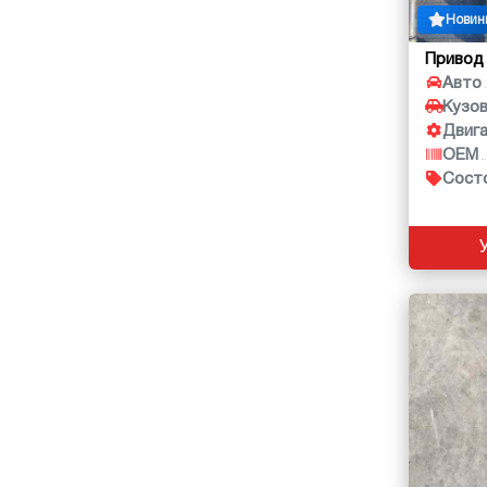
Новин
Привод
Авто
Кузо
Двиг
OEM
Сост