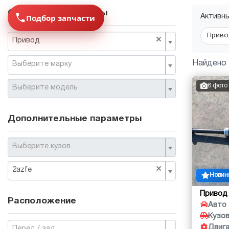
Основные параметры
Подбор запчасти
Активн
Приво
×
Привод
Найдено 
Выберите марку
6 фото
Выберите модель
Дополнительные параметры
Выберите кузов
×
2azfe
Новин
Привод
Расположение
Авто
Кузо
Двиг
Перед / зад