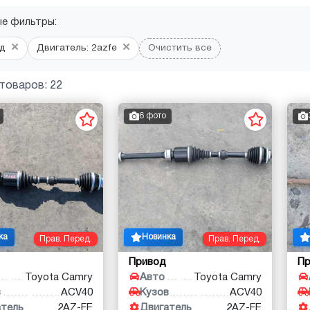
ые фильтры:
×
×
д
Двигатель: 2azfe
Очистить все
товаров: 22
6 фото
ка
Новинка
Прав. Перед.
Прав. Перед.
Привод
П
Toyota Camry
Авто
Toyota Camry
в
ACV40
Кузов
ACV40
атель
2AZ-FE
Двигатель
2AZ-FE