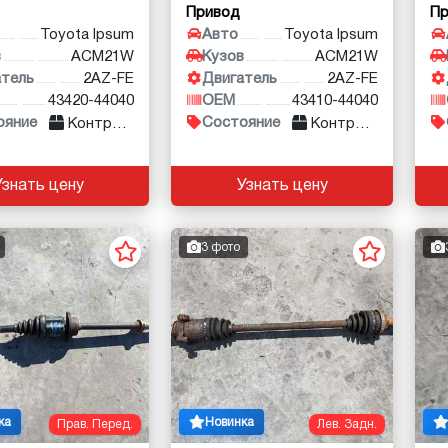
Привод
П
Toyota Ipsum
Авто
Toyota Ipsum
в
ACM21W
Кузов
ACM21W
атель
2AZ-FE
Двигатель
2AZ-FE
43420-44040
OEM
43410-44040
ояние
Состояние
Контракт
Контракт
Узнать цену
Узнать цену
3 фото
ка
Новинка
Прав. Перед.
Лев. Задн.