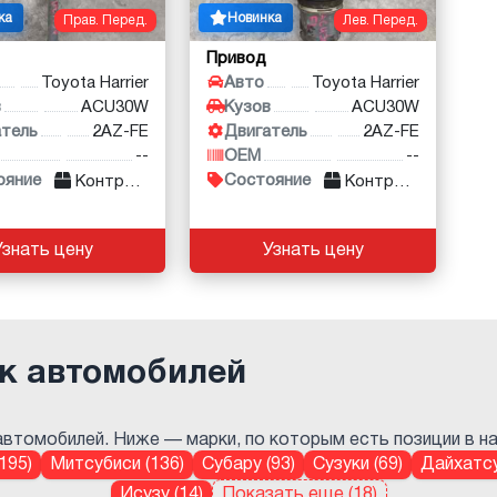
ка
Новинка
Прав. Перед.
Лев. Перед.
Привод
Toyota Harrier
Авто
Toyota Harrier
в
ACU30W
Кузов
ACU30W
атель
2AZ-FE
Двигатель
2AZ-FE
--
OEM
--
ояние
Состояние
Контракт
Контракт
Узнать цену
Узнать цену
к автомобилей
втомобилей. Ниже — марки, по которым есть позиции в нал
195)
Митсубиси (136)
Субару (93)
Сузуки (69)
Дайхатсу
Исузу (14)
Показать еще (18)