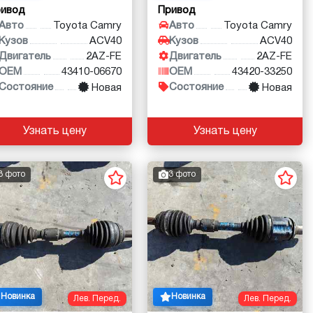
ривод
Привод
Авто
Toyota Camry
Авто
Toyota Camry
Кузов
ACV40
Кузов
ACV40
Двигатель
2AZ-FE
Двигатель
2AZ-FE
OEM
43410-06670
OEM
43420-33250
Состояние
Состояние
Новая
Новая
Узнать цену
Узнать цену
3 фото
3 фото
Новинка
Новинка
Лев. Перед.
Лев. Перед.