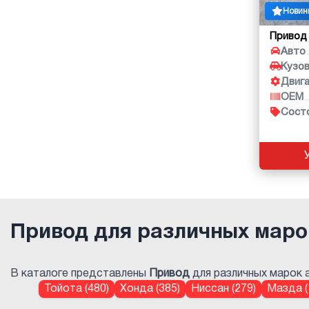
Новин
Привод
Авто
Кузо
Двиг
OEM
Сост
Привод для различных маро
В каталоге представлены
Привод
для различных марок а
Тойота (480)
Хонда (385)
Ниссан (279)
Мазда (