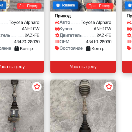
ка
Новинка
Лев. Перед.
Прав. Перед.
Привод
П
Toyota Alphard
Авто
Toyota Alphard
в
ANH10W
Кузов
ANH10W
атель
2AZ-FE
Двигатель
2AZ-FE
43420-28030
OEM
43410-28030
ояние
Состояние
Контракт
Контракт
Узнать цену
Узнать цену