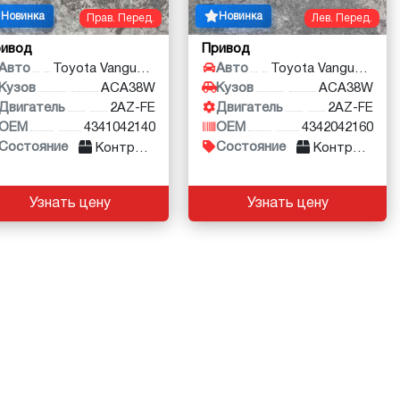
Новинка
Новинка
Прав. Перед.
Лев. Перед.
ривод
Привод
Авто
Toyota Vanguard
Авто
Toyota Vanguard
Кузов
ACA38W
Кузов
ACA38W
Двигатель
2AZ-FE
Двигатель
2AZ-FE
OEM
4341042140
OEM
4342042160
Состояние
Состояние
Контракт
Контракт
Узнать цену
Узнать цену