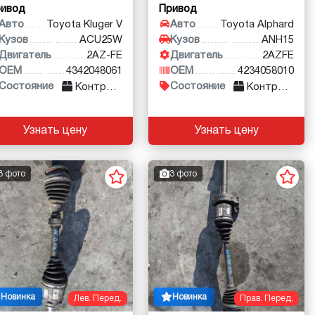
ривод
Привод
Авто
Toyota Kluger V
Авто
Toyota Alphard
Кузов
ACU25W
Кузов
ANH15
Двигатель
2AZ-FE
Двигатель
2AZFE
OEM
4342048061
OEM
4234058010
Состояние
Состояние
Контракт
Контракт
Узнать цену
Узнать цену
3 фото
3 фото
Новинка
Новинка
Лев. Перед.
Прав. Перед.