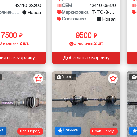
43410-33290
OEM
43410-06670
ояние
Маркировка
T-TO-8-049A
Новая
Состояние
Новая
7500
9500
В наличии:
2 шт.
В наличии:
2 шт.
вить в корзину
Добавить в корзину
3 фото
ка
Новинка
Лев. Перед.
Прав. Перед.