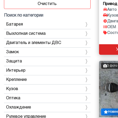
Очистить
Привод
Авто
Поиск по категории
Кузо
Двиг
Батарея
OEM
Сост
Выхлопная система
Двигатель и элементы ДВС
Замок
Защита
3 фото
Интерьер
Крепление
Кузов
Оптика
Охлаждение
Новин
Рулевое управление