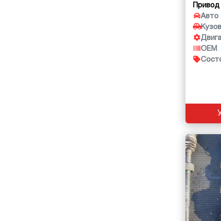
Привод
Авто
Кузо
Двиг
OEM
Сост