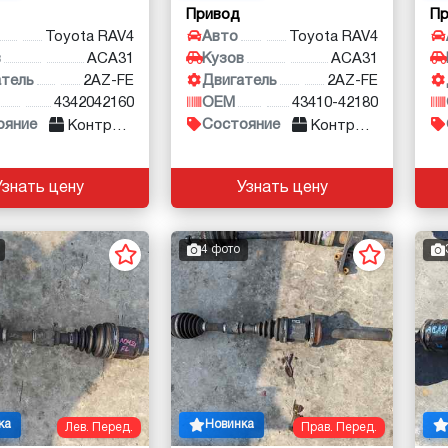
Привод
П
Toyota RAV4
Авто
Toyota RAV4
в
ACA31
Кузов
ACA31
атель
2AZ-FE
Двигатель
2AZ-FE
4342042160
OEM
43410-42180
ояние
Состояние
Контракт
Контракт
Узнать цену
Узнать цену
4 фото
ка
Новинка
Лев. Перед.
Прав. Перед.