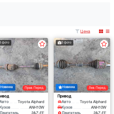
Цена
3 фото
3 фото
Новинка
Новинка
Прав. Перед.
Лев. Перед.
ривод
Привод
Авто
Toyota Alphard
Авто
Toyota Alphard
Кузов
ANH10W
Кузов
ANH10W
Двигатель
2AZ-FE
Двигатель
2AZ-FE