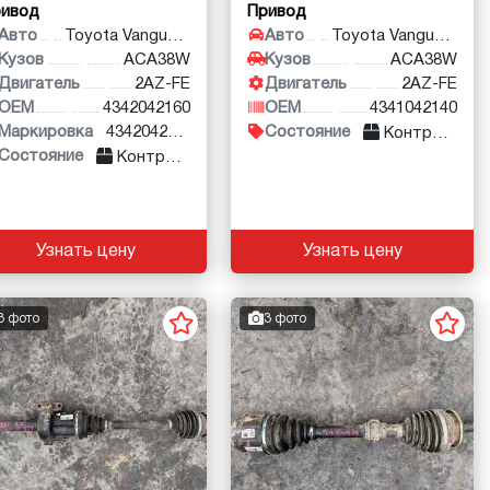
ривод
Привод
Авто
Toyota Vanguard
Авто
Toyota Vanguard
Кузов
ACA38W
Кузов
ACA38W
Двигатель
2AZ-FE
Двигатель
2AZ-FE
OEM
4342042160
OEM
4341042140
Маркировка
4342042160
Состояние
Контракт
Состояние
Контракт
Узнать цену
Узнать цену
3 фото
3 фото