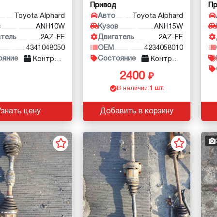
Привод
П
Toyota Alphard
Авто
Toyota Alphard
в
ANH10W
Кузов
ANH15W
атель
2AZ-FE
Двигатель
2AZ-FE
4341048050
OEM
4234058010
ояние
Состояние
Контракт
Контракт
2400
В наличии:
1 шт.
Узнать цену
Добавить в корзину