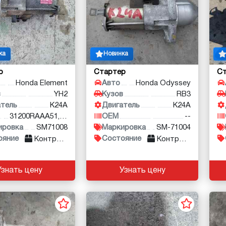
ка
Новинка
р
Стартер
С
Honda Element
Авто
Honda Odyssey
в
YH2
Кузов
RB3
атель
K24A
Двигатель
K24A
31200RAAA51, 31200RA
OEM
--
ировка
SM71008
Маркировка
SM-71004
ояние
Состояние
Контракт
Контракт
Узнать цену
Узнать цену