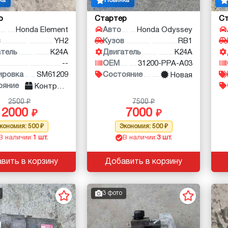
ка
Новинка
р
Стартер
С
Honda Element
Авто
Honda Odyssey
в
YH2
Кузов
RB1
атель
K24A
Двигатель
K24A
--
OEM
31200-PPA-A03
ировка
SM61209
Состояние
Новая
ояние
Контракт
2500
7500
2000
7000
кономия: 500
Экономия: 500
В наличии:
1 шт.
В наличии:
3 шт.
вить в корзину
Добавить в корзину
3 фото