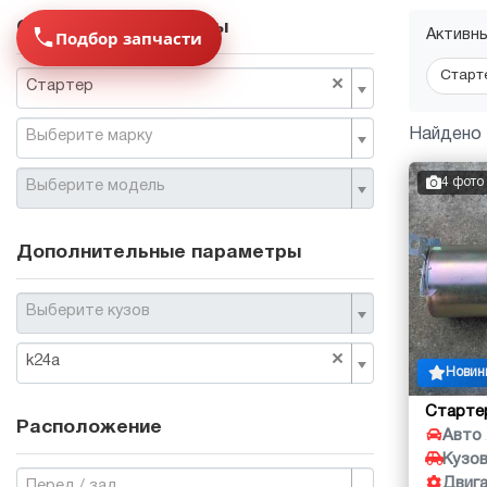
Основные параметры
Подбор запчасти
Активн
Старт
×
Стартер
Найдено 
Выберите марку
4 фото
Выберите модель
Дополнительные параметры
Выберите кузов
×
k24a
Новин
Старте
Расположение
Авто
Кузо
Двиг
Перед / зад