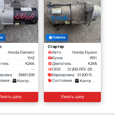
ка
Новинка
р
Стартер
Honda Element
Авто
Honda Elysion
в
YH2
Кузов
RR1
атель
K24A
Двигатель
K24A
--
OEM
31200-RFE-004, SM612
ировка
SM61209
Маркировка
31200-RFE-004, SM61211
ояние
Состояние
Контракт
Контракт
Узнать цену
Узнать цену