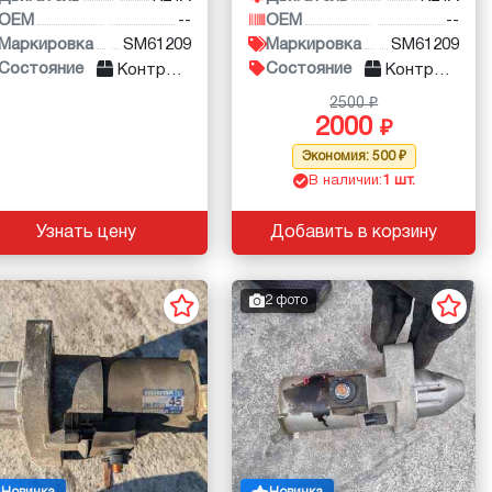
OEM
--
OEM
--
Маркировка
SM61209
Маркировка
SM61209
Состояние
Состояние
Контракт
Контракт
2500
2000
Экономия: 500
В наличии:
1 шт.
Узнать цену
Добавить в корзину
2 фото