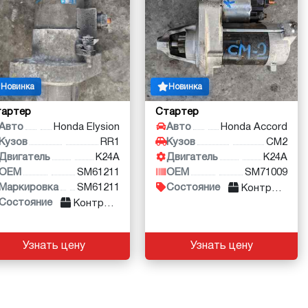
Новинка
Новинка
тартер
Стартер
Авто
Honda Elysion
Авто
Honda Accord
Кузов
RR1
Кузов
CM2
Двигатель
K24A
Двигатель
K24A
OEM
SM61211
OEM
SM71009
Маркировка
SM61211
Состояние
Контракт
Состояние
Контракт
Узнать цену
Узнать цену