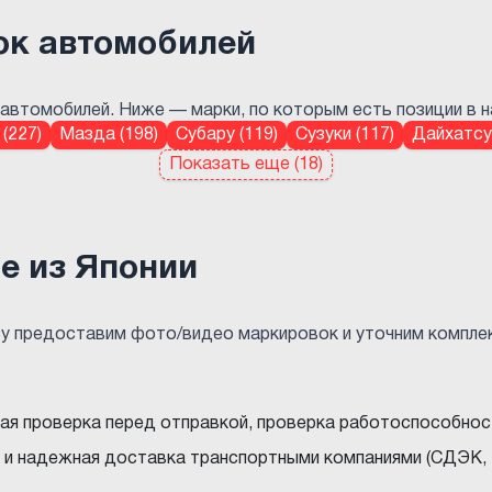
ок автомобилей
автомобилей. Ниже — марки, по которым есть позиции в нал
(227)
Мазда (198)
Субару (119)
Сузуки (117)
Дайхатсу 
Показать еще (18)
е из Японии
су предоставим фото/видео маркировок и уточним компле
ная проверка перед отправкой, проверка работоспособнос
 и надежная доставка транспортными компаниями (СДЭК, 