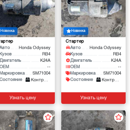
Новинка
Новинка
тартер
Стартер
Авто
Honda Odyssey
Авто
Honda Odyssey
Кузов
RB4
Кузов
RB4
Двигатель
K24A
Двигатель
K24A
OEM
--
OEM
--
Маркировка
SM71004
Маркировка
SM71004
Состояние
Состояние
Контракт
Контракт
Узнать цену
Узнать цену