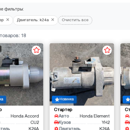
ые фильтры:
×
×
ер
Двигатель: k24a
Очистить все
товаров: 18
ка
Новинка
р
Стартер
С
Honda Accord
Авто
Honda Element
в
CU2
Кузов
YH2
атель
K24A
Двигатель
K24A