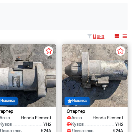
Цена
Новинка
Новинка
тартер
Стартер
Авто
Honda Element
Авто
Honda Element
Кузов
YH2
Кузов
YH2
Двигатель
K24A
Двигатель
K24A