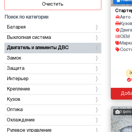
Новин
Очистить
Старте
Поиск по категории
Авто
Кузо
Батарея
Двиг
OEM
Выхлопная система
Марк
Двигатель и элементы ДВС
Сост
Замок
Защита
Э
Интерьер
Крепление
Доба
Кузов
Оптика
3 фото
Охлаждение
Рулевое управление