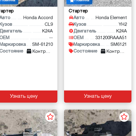
Новинка
Новинка
тартер
Стартер
Авто
Honda Accord
Авто
Honda Element
Кузов
CL9
Кузов
YH2
Двигатель
K24A
Двигатель
K24A
OEM
--
OEM
331200RAAA51
Маркировка
SM-61210
Маркировка
SM6121
Состояние
Состояние
Контракт
Контракт
Узнать цену
Узнать цену