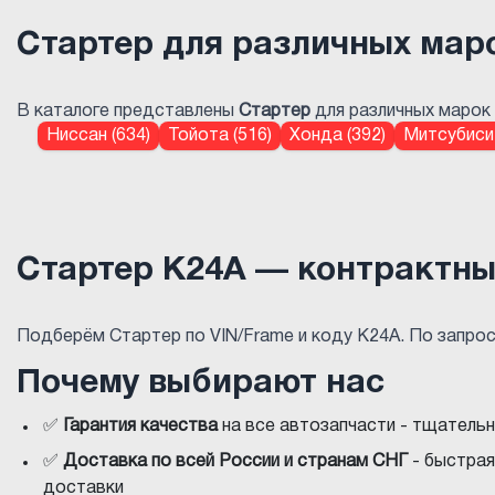
Стартер для различных мар
В каталоге представлены
Стартер
для различных марок 
Ниссан (634)
Тойота (516)
Хонда (392)
Митсубиси 
Стартер K24A — контрактны
Подберём Стартер по VIN/Frame и коду K24A. По запро
Почему выбирают нас
✅
Гарантия качества
на все автозапчасти - тщатель
✅
Доставка по всей России и странам СНГ
- быстрая
доставки