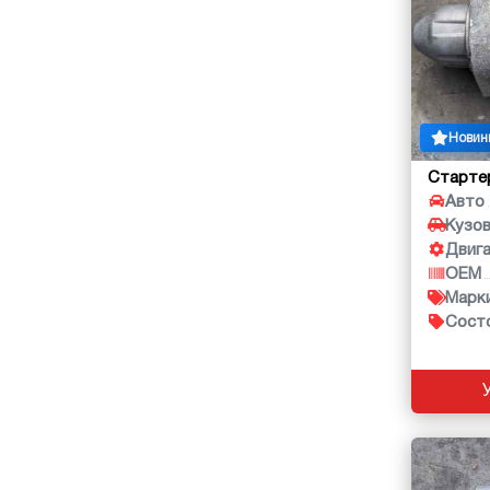
Новин
Старте
Авто
Кузо
Двиг
OEM
Марк
Сост