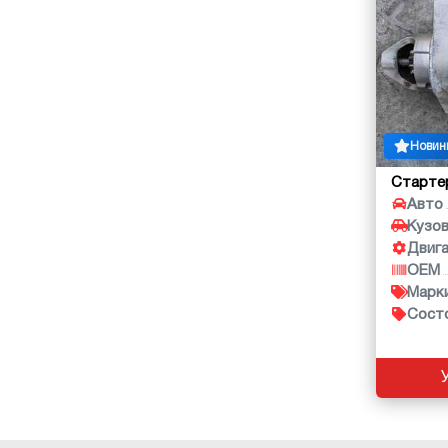
Новин
Старте
Авто
Кузо
Двиг
OEM
Марк
Сост