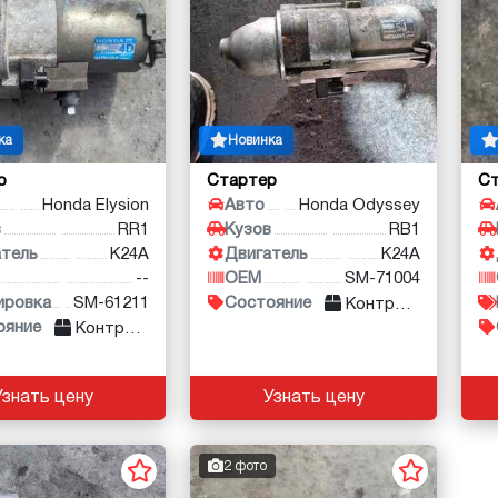
ка
Новинка
р
Стартер
С
Honda Elysion
Авто
Honda Odyssey
в
RR1
Кузов
RB1
атель
K24A
Двигатель
K24A
--
OEM
SM-71004
ировка
SM-61211
Состояние
Контракт
ояние
Контракт
Узнать цену
Узнать цену
2 фото