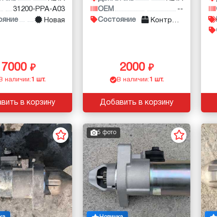
31200-PPA-A03
OEM
--
ояние
Состояние
Новая
Контракт
7000
2000
В наличии:
1 шт.
В наличии:
1 шт.
вить в корзину
Добавить в корзину
5 фото