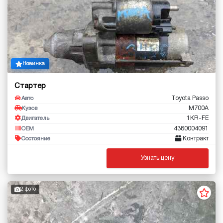
Новинка
Стартер
Toyota Passo
Авто
M700A
Кузов
1KR-FE
Двигатель
4380004091
OEM
Контракт
Состояние
Узнать цену
2 фото