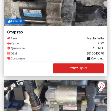
Новинка
Стартер
Toyota Belta
Авто
KSP92
Кузов
1KR-FE
Двигатель
2810040070
OEM
Контракт
Состояние
Узнать цену