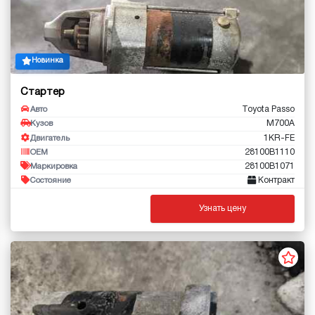
Новинка
Стартер
Toyota Passo
Авто
M700A
Кузов
1KR-FE
Двигатель
28100B1110
OEM
28100B1071
Маркировка
Контракт
Состояние
Узнать цену