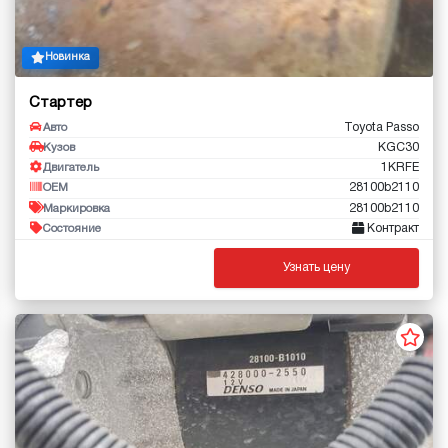
Новинка
Стартер
Toyota Passo
Авто
KGC30
Кузов
1KRFE
Двигатель
28100b2110
OEM
28100b2110
Маркировка
Контракт
Состояние
Узнать цену