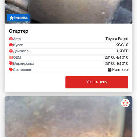
Новинка
Стартер
Toyota Passo
Авто
KGC10
Кузов
1KRFE
Двигатель
28100-B1010
OEM
28100-B1010
Маркировка
Контракт
Состояние
Узнать цену