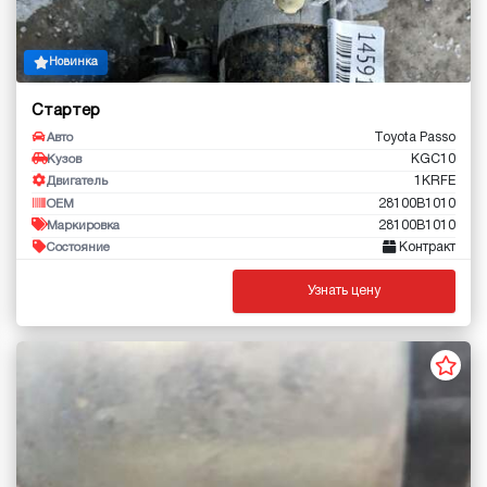
Новинка
Стартер
Toyota Passo
Авто
KGC10
Кузов
1KRFE
Двигатель
28100B1010
OEM
28100B1010
Маркировка
Контракт
Состояние
Узнать цену