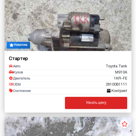
Новинка
Стартер
Toyota Tank
Авто
M910A
Кузов
1KR-FE
Двигатель
28100B1111
OEM
Контракт
Состояние
Узнать цену