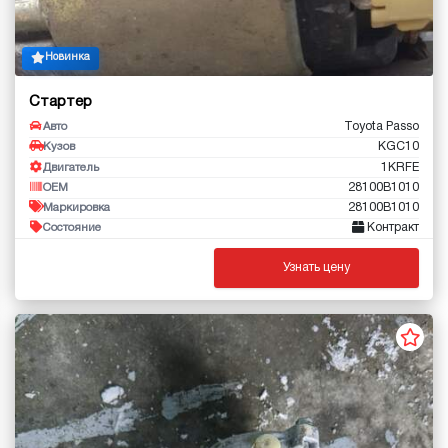
Новинка
Стартер
Toyota Passo
Авто
KGC10
Кузов
1KRFE
Двигатель
28100B1010
OEM
28100B1010
Маркировка
Контракт
Состояние
Узнать цену