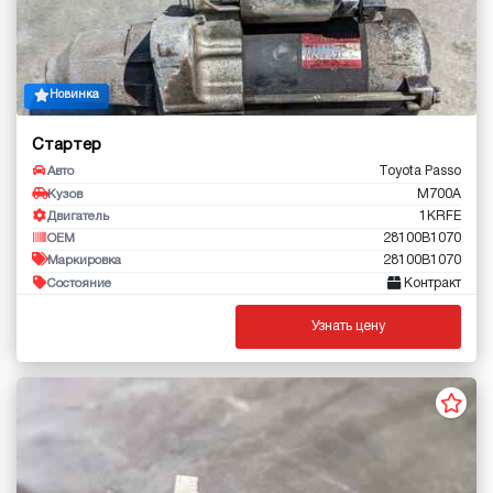
Новинка
Стартер
Toyota Passo
Авто
M700A
Кузов
1KRFE
Двигатель
28100B1070
OEM
28100B1070
Маркировка
Контракт
Состояние
Узнать цену