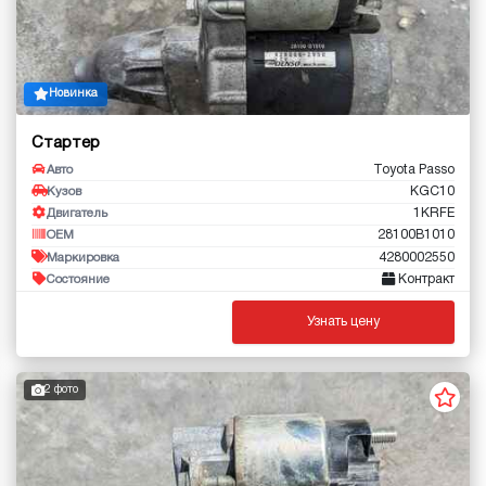
Новинка
Стартер
Toyota Passo
Авто
KGC10
Кузов
1KRFE
Двигатель
28100B1010
OEM
4280002550
Маркировка
Контракт
Состояние
Узнать цену
2 фото