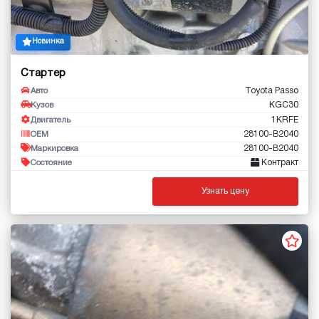
Новинка
Стартер
Toyota Passo
Авто
KGC30
Кузов
1KRFE
Двигатель
28100-B2040
OEM
28100-B2040
Маркировка
Контракт
Состояние
Узнать цену