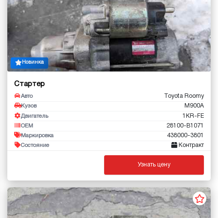
Новинка
Стартер
Toyota Roomy
Авто
M900A
Кузов
1KR-FE
Двигатель
28100-B1071
OEM
438000-3801
Маркировка
Контракт
Состояние
Узнать цену