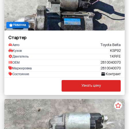
Новинка
Стартер
Toyota Belta
Авто
KSP92
Кузов
1KRFE
Двигатель
2810040070
OEM
2810040070
Маркировка
Контракт
Состояние
Узнать цену