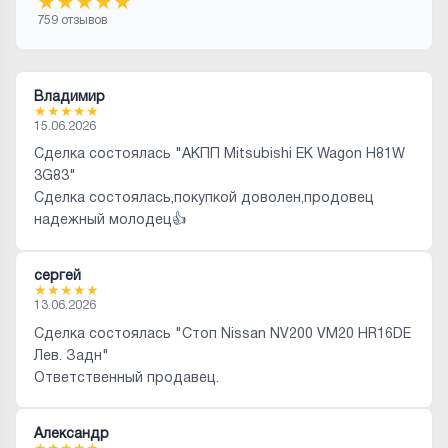
★
★
★
★
★
759 отзывов
Владимир
★
★
★
★
★
15.06.2026
Сделка состоялась "АКПП Mitsubishi EK Wagon H81W
3G83"
Сделка состоялась,покупкой доволен,продовец
надежный молодец👍
сергей
★
★
★
★
★
13.06.2026
Сделка состоялась "Стоп Nissan NV200 VM20 HR16DE
Лев. Задн"
Ответственный продавец.
Александр