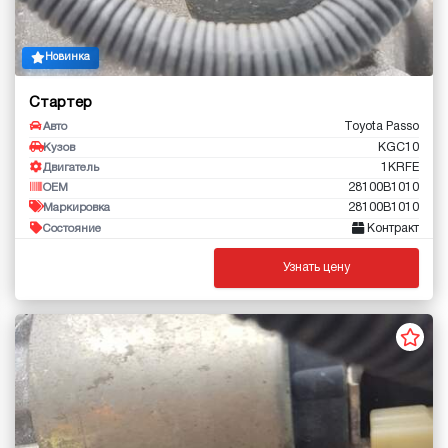
Новинка
Стартер
Toyota Passo
Авто
KGC10
Кузов
1KRFE
Двигатель
28100B1010
OEM
28100B1010
Маркировка
Контракт
Состояние
Узнать цену