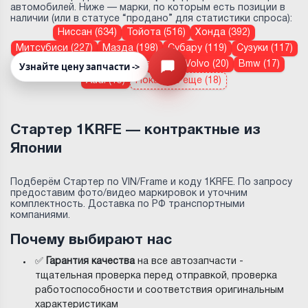
автомобилей. Ниже — марки, по которым есть позиции в
наличии (или в статусе “продано” для статистики спроса):
Ниссан (634)
Тойота (516)
Хонда (392)
Митсубиси (227)
Мазда (198)
Субару (119)
Сузуки (117)
Дайхатсу (90)
Volkswagen (35)
Volvo (20)
Bmw (17)
Узнайте цену запчасти ->
Открыть меню
Audi (15)
Показать еще (18)
Стартер 1KRFE — контрактные из
Японии
Подберём Стартер по VIN/Frame и коду 1KRFE. По запросу
предоставим фото/видео маркировок и уточним
комплектность. Доставка по РФ транспортными
компаниями.
Почему выбирают нас
✅
Гарантия качества
на все автозапчасти -
тщательная проверка перед отправкой, проверка
работоспособности и соответствия оригинальным
характеристикам