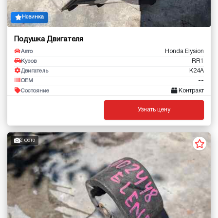
Новинка
Подушка Двигателя
Honda Elysion
Авто
RR1
Кузов
K24A
Двигатель
--
OEM
Контракт
Состояние
Узнать цену
2 фото