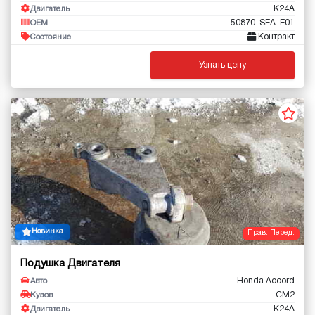
K24A
Двигатель
50870-SEA-E01
OEM
Контракт
Состояние
Узнать цену
Новинка
Прав. Перед.
Подушка Двигателя
Honda Accord
Авто
CM2
Кузов
K24A
Двигатель