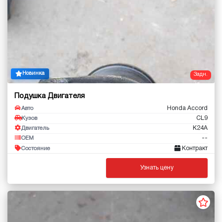
Новинка
Задн.
Подушка Двигателя
Honda Accord
Авто
CL9
Кузов
K24A
Двигатель
--
OEM
Контракт
Состояние
Узнать цену