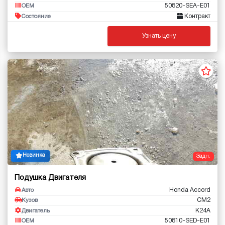
50820-SEA-E01
OEM
Контракт
Состояние
Узнать цену
Новинка
Задн.
Подушка Двигателя
Honda Accord
Авто
CM2
Кузов
K24A
Двигатель
50810-SED-E01
OEM