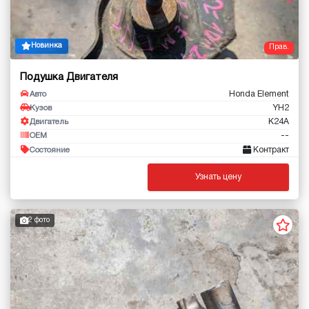
Новинка
Прав.
Подушка Двигателя
Honda Element
Авто
YH2
Кузов
K24A
Двигатель
--
OEM
Контракт
Состояние
Узнать цену
2 фото