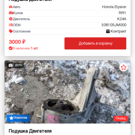
Honda Elysion
Авто
RR1
Кузов
K24A
Двигатель
50810SJM000
OEM
Контракт
Состояние
3000
Добавить в корзину
В наличии:
1 шт.
2 фото
Новинка
Перед.
Подушка Двигателя