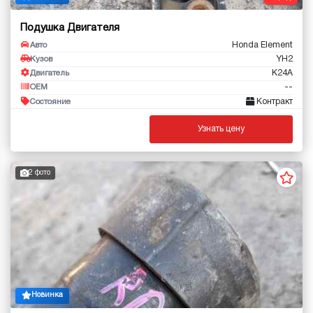
Подушка Двигателя
Honda Element
Авто
YH2
Кузов
K24A
Двигатель
--
OEM
Контракт
Состояние
Узнать цену
2 фото
Новинка