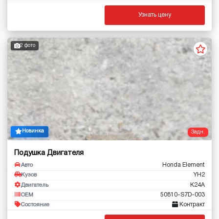
Узнать цену
2 фото
Новинка
Задн.
Подушка Двигателя
Honda Element
Авто
YH2
Кузов
K24A
Двигатель
50810-S7D-003
OEM
Контракт
Состояние