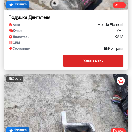
Новинка
Задн.
Подушка Двигателя
Honda Element
Авто
YH2
Кузов
K24A
Двигатель
--
OEM
Контракт
Состояние
Узнать цену
2 фото
Новинка
Перед.