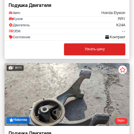
Подушка Двигателя
Honda Elysion
Авто
RR1
Кузов
K24A
Двигатель
--
OEM
Контракт
Состояние
Узнать цену
2 фото
Новинка
Задн.
Подушка Двигателя