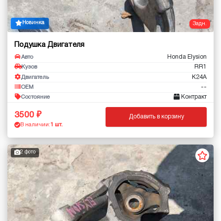
Новинка
Задн.
Подушка Двигателя
Honda Elysion
Авто
RR1
Кузов
K24A
Двигатель
--
OEM
Контракт
Состояние
3500
Добавить в корзину
В наличии:
1 шт.
2 фото