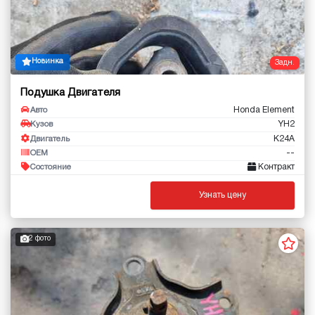
Новинка
Задн.
Подушка Двигателя
Honda Element
Авто
YH2
Кузов
K24A
Двигатель
--
OEM
Контракт
Состояние
Узнать цену
2 фото