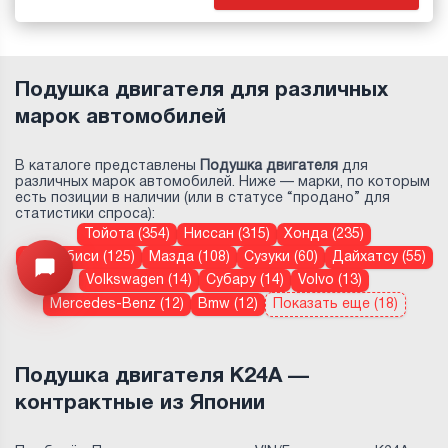
Подушка двигателя для различных
марок автомобилей
В каталоге представлены
Подушка двигателя
для
различных марок автомобилей. Ниже — марки, по которым
есть позиции в наличии (или в статусе “продано” для
статистики спроса):
Тойота (354)
Ниссан (315)
Хонда (235)
Митсубиси (125)
Мазда (108)
Сузуки (60)
Дайхатсу (55)
Узнайте цену запчасти ->
Открыть меню
Volkswagen (14)
Субару (14)
Volvo (13)
Mercedes-Benz (12)
Bmw (12)
Показать еще (18)
Подушка двигателя K24A —
контрактные из Японии