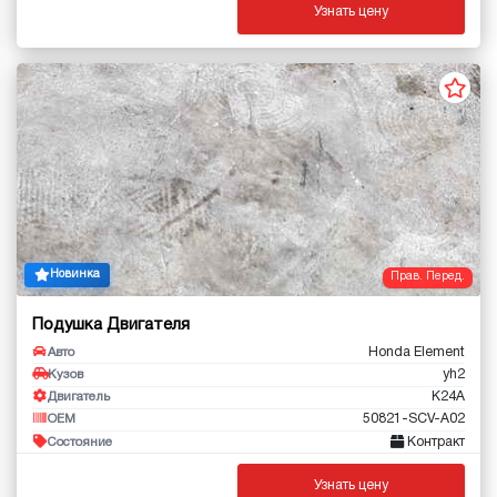
Узнать цену
Новинка
Прав. Перед.
Подушка Двигателя
Honda Element
Авто
yh2
Кузов
K24A
Двигатель
50821-SCV-A02
OEM
Контракт
Состояние
Узнать цену