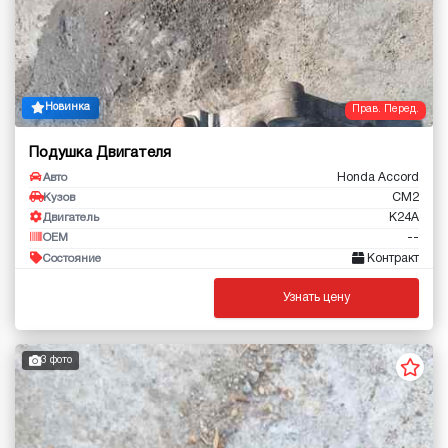
Новинка
Прав. Перед.
Подушка Двигателя
Honda Accord
Авто
CM2
Кузов
K24A
Двигатель
--
OEM
Контракт
Состояние
Узнать цену
3 фото