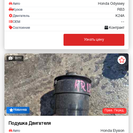
Honda Odyssey
Авто
RB3
Кузов
K24A
Двигатель
--
OEM
Контракт
Состояние
Узнать цену
2 фото
Новинка
Прав. Перед.
Подушка Двигателя
Honda Elysion
Авто