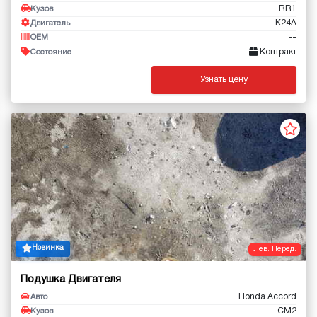
RR1
Кузов
K24A
Двигатель
--
OEM
Контракт
Состояние
Узнать цену
Новинка
Лев. Перед.
Подушка Двигателя
Honda Accord
Авто
CM2
Кузов