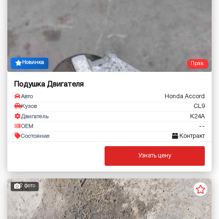
Новинка
Прав.
Подушка Двигателя
Honda Accord
Авто
CL9
Кузов
K24A
Двигатель
--
OEM
Контракт
Состояние
Узнать цену
2 фото