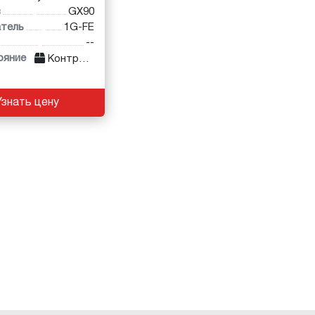
в
GX90
атель
1G-FE
--
ояние
Контракт
Узнать цену