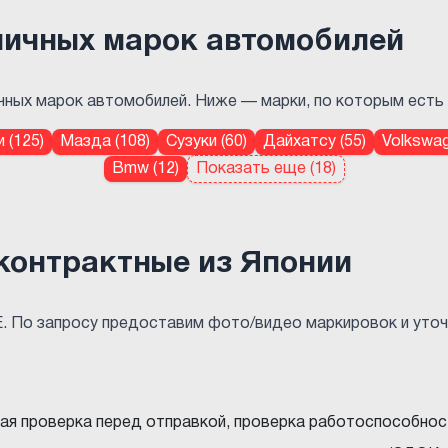
личных марок автомобилей
чных марок автомобилей. Ниже — марки, по которым есть п
 (125)
Мазда (108)
Сузуки (60)
Дайхатсу (55)
Volkswag
Bmw (12)
Показать еще (18)
контрактные из Японии
E. По запросу предоставим фото/видео маркировок и уто
ная проверка перед отправкой, проверка работоспособнос