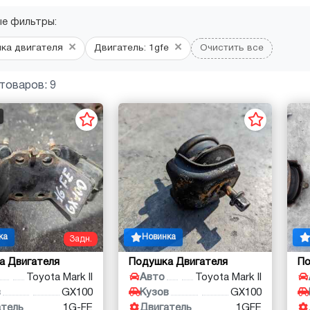
ые фильтры:
×
×
ка двигателя
Двигатель: 1gfe
Очистить все
товаров: 9
ка
Новинка
Задн.
а Двигателя
Подушка Двигателя
По
Toyota Mark II
Авто
Toyota Mark II
в
GX100
Кузов
GX100
атель
1G-FE
Двигатель
1GFE