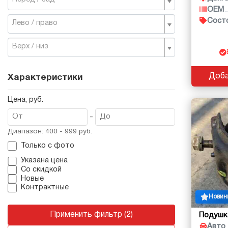
OEM
Сост
Лево / право
Верх / низ
Доба
Характеристики
Цена, руб.
-
Диапазон: 400 - 999 руб.
Только с фото
Указана цена
Со скидкой
Новые
Контрактные
Новин
Применить фильтр (2)
Подушк
Авто