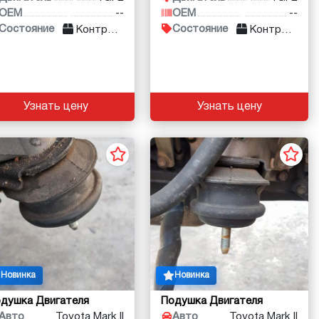
OEM
--
OEM
--
Состояние
Состояние
Контракт
Контракт
Узнать цену
Узнать цену
Новинка
Новинка
душка Двигателя
Подушка Двигателя
Авто
Toyota Mark II
Авто
Toyota Mark II