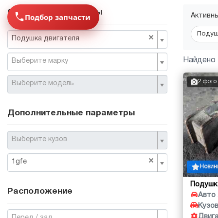
Основные параметры
Подбор запчасти
Активн
Подуш
×
Подушка двигателя
Найдено 
Выберите марку
2 фото
Выберите модель
Дополнительные параметры
Выберите кузов
×
1gfe
Новин
Подушк
Расположение
Авто
Кузо
Двиг
Перед / зад