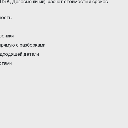
ПЭК, Деловые линии), расчет стоимости и сроков
ность
троники
прямую с разборками
подходящей детали
стями