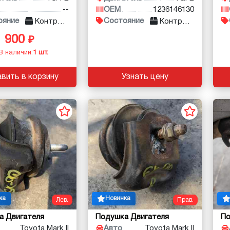
--
OEM
1236146130
ояние
Состояние
Контракт
Контракт
900
В наличии:
1 шт.
вить в корзину
Узнать цену
ка
Новинка
Лев.
Прав.
а Двигателя
Подушка Двигателя
По
Toyota Mark II
Авто
Toyota Mark II