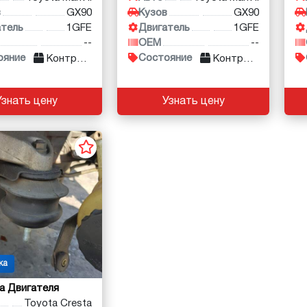
в
GX90
Кузов
GX90
атель
1GFE
Двигатель
1GFE
--
OEM
--
ояние
Состояние
Контракт
Контракт
Узнать цену
Узнать цену
ка
а Двигателя
Toyota Cresta