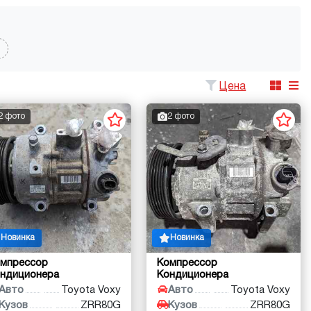
Цена
2 фото
2 фото
Новинка
Новинка
мпрессор
Компрессор
ндиционера
Кондиционера
Авто
Toyota Voxy
Авто
Toyota Voxy
Кузов
ZRR80G
Кузов
ZRR80G