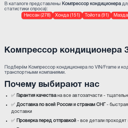
В каталоге представлены
Компрессор кондиционера
для
статистики спроса):
Ниссан (278)
Хонда (151)
Тойота (91)
Мазда 
Компрессор кондиционера 
Подберём Компрессор кондиционера по VIN/Frame и ко
транспортными компаниями.
Почему выбирают нас
✅
Гарантия качества
на все автозапчасти - тщатель
✅
Доставка по всей России и странам СНГ
- быстрая
доставки
✅
Проверка перед отправкой
- все детали проходят