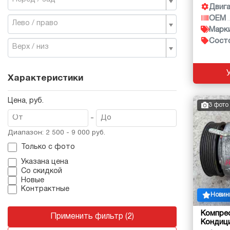
Двиг
OEM
Лево / право
Марк
Сост
Верх / низ
Характеристики
Цена, руб.
3 фото
-
Диапазон: 2 500 - 9 000 руб.
Только с фото
Указана цена
Со скидкой
Новые
Контрактные
Новин
Компре
Применить фильтр (2)
Кондиц