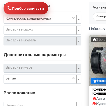
Основные параметры
Подбор запчасти
Активн
Компр
×
Компрессор кондиционера
Найдено 
Выберите марку
2 фото
Выберите модель
Дополнительные параметры
Выберите кузов
×
3zrfae
Новин
Компре
Расположение
Кондиц
Авто
Кузо
Перед / зад