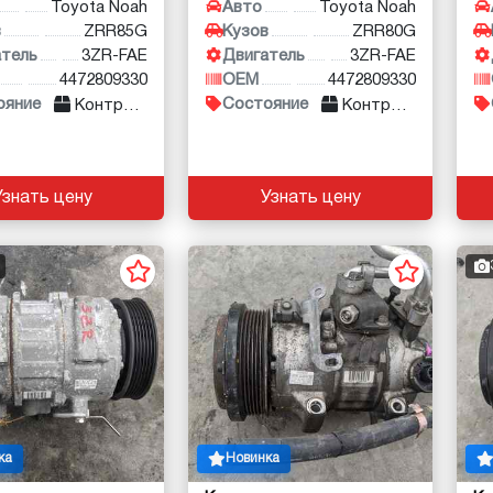
Toyota Noah
Авто
Toyota Noah
в
ZRR85G
Кузов
ZRR80G
атель
3ZR-FAE
Двигатель
3ZR-FAE
4472809330
OEM
4472809330
ояние
Состояние
Контракт
Контракт
Узнать цену
Узнать цену
ка
Новинка