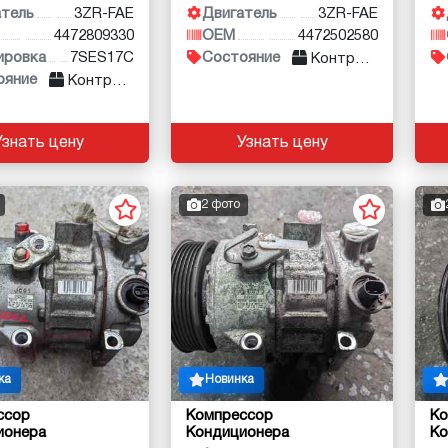
атель
3ZR-FAE
Двигатель
3ZR-FAE
4472809330
OEM
4472502580
ировка
7SES17C
Состояние
Контракт
ояние
Контракт
Узнать цену
Узнать цену
2 фото
ка
Новинка
ссор
Компрессор
Ко
ионера
Кондиционера
Ко