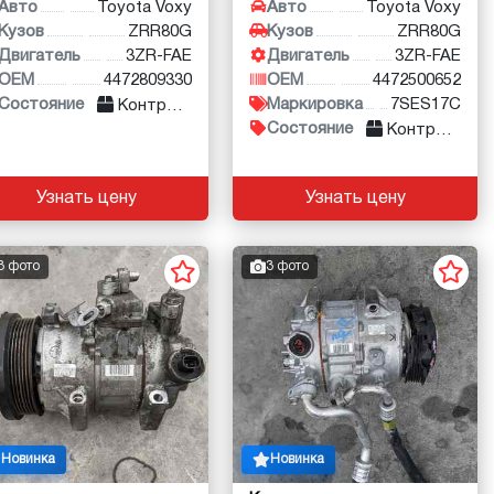
Авто
Toyota Voxy
Авто
Toyota Voxy
Кузов
ZRR80G
Кузов
ZRR80G
Двигатель
3ZR-FAE
Двигатель
3ZR-FAE
OEM
4472809330
OEM
4472500652
Состояние
Маркировка
7SES17C
Контракт
Состояние
Контракт
Узнать цену
Узнать цену
3 фото
3 фото
Новинка
Новинка