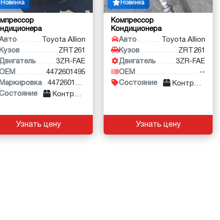
Новинка
Новинка
мпрессор
Компрессор
ндиционера
Кондиционера
Авто
Toyota Allion
Авто
Toyota Allion
Кузов
ZRT261
Кузов
ZRT261
Двигатель
3ZR-FAE
Двигатель
3ZR-FAE
OEM
4472601495
OEM
--
Маркировка
4472601495
Состояние
Контракт
Состояние
Контракт
Узнать цену
Узнать цену