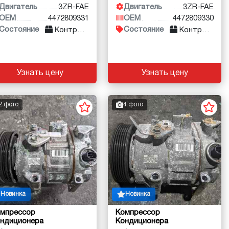
Двигатель
3ZR-FAE
Двигатель
3ZR-FAE
OEM
4472809331
OEM
4472809330
Состояние
Состояние
Контракт
Контракт
Узнать цену
Узнать цену
2 фото
4 фото
Новинка
Новинка
мпрессор
Компрессор
ндиционера
Кондиционера