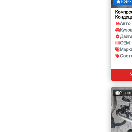
Новин
Компре
Кондиц
Авто
Кузо
Двиг
OEM
Марк
Сост
2 фото