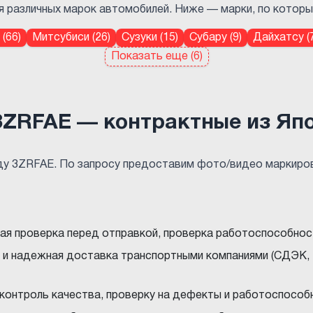
 различных марок автомобилей. Ниже — марки, по которым 
(66)
Митсубиси (26)
Сузуки (15)
Субару (9)
Дайхатсу (7
Показать еще (6)
3ZRFAE — контрактные из Яп
ду 3ZRFAE. По запросу предоставим фото/видео маркиров
ная проверка перед отправкой, проверка работоспособнос
 и надежная доставка транспортными компаниями (СДЭК, 
 контроль качества, проверку на дефекты и работоспособ