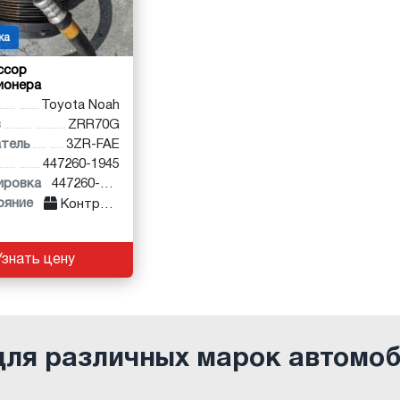
ка
ссор
ионера
Toyota Noah
в
ZRR70G
атель
3ZR-FAE
447260-1945
ировка
447260-1945
ояние
Контракт
Узнать цену
для различных марок автомо