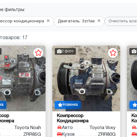
ые фильтры:
×
×
ессор кондиционера
Двигатель: 3zrfae
Очистить все
товаров: 17
2 фото
ка
Новинка
ссор
Компрессор
Ко
ионера
Кондиционера
Ко
Toyota Noah
Авто
Toyota Voxy
в
ZRR85G
Кузов
ZRR80G