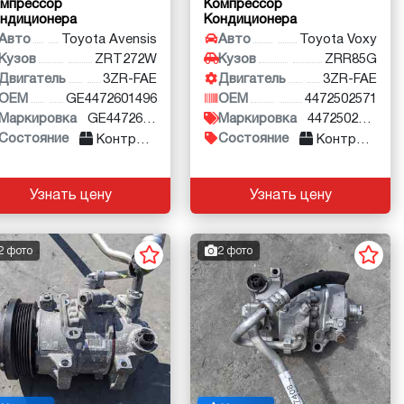
мпрессор
Компрессор
ндиционера
Кондиционера
Авто
Toyota Avensis
Авто
Toyota Voxy
Кузов
ZRT272W
Кузов
ZRR85G
Двигатель
3ZR-FAE
Двигатель
3ZR-FAE
OEM
GE4472601496
OEM
4472502571
Маркировка
GE4472601496
Маркировка
4472502571
Состояние
Состояние
Контракт
Контракт
Узнать цену
Узнать цену
2 фото
2 фото