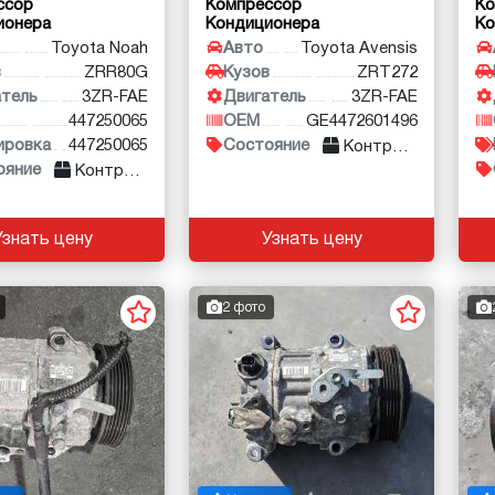
ссор
Компрессор
Ко
ионера
Кондиционера
Ко
Toyota Noah
Авто
Toyota Avensis
в
ZRR80G
Кузов
ZRT272
атель
3ZR-FAE
Двигатель
3ZR-FAE
447250065
OEM
GE4472601496
ировка
447250065
Состояние
Контракт
ояние
Контракт
Узнать цену
Узнать цену
2 фото