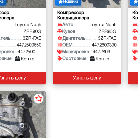
ка
Новинка
ссор
Компрессор
Ко
ионера
Кондиционера
Ко
Toyota Noah
Авто
Toyota Noah
в
ZRR80G
Кузов
ZRR85G
атель
3ZR-FAE
Двигатель
3ZR-FAE
4472500650
OEM
4472809330
ировка
4472500650
Маркировка
4472809330
ояние
Состояние
Контракт
Контракт
Узнать цену
Узнать цену