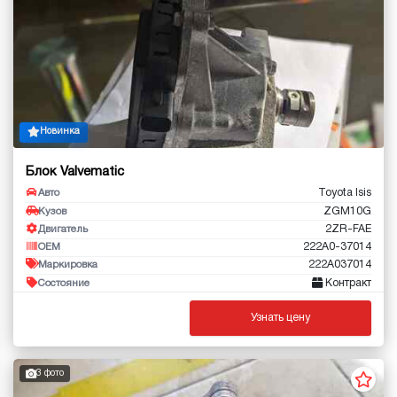
Новинка
Блок Valvematic
Toyota Isis
Авто
ZGM10G
Кузов
2ZR-FAE
Двигатель
222A0-37014
OEM
222A037014
Маркировка
Контракт
Состояние
Узнать цену
3 фото