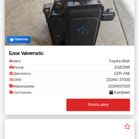
Новинка
Блок Valvematic
Toyota Wish
Авто
ZGE20W
Кузов
2ZR-FAE
Двигатель
222A0-37020
OEM
222A037020
Маркировка
Контракт
Состояние
Узнать цену