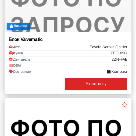
Новинка
Блок Valvematic
Toyota Corolla Fielder
Авто
ZRE162G
Кузов
2ZR-FAE
Двигатель
--
OEM
Контракт
Состояние
Узнать цену