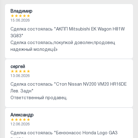
Владимир
★
★
★
★
★
15.06.2026
Сделка состоялась "АКПП Mitsubishi EK Wagon H81W
3G83"
Сделка состоялась,покупкой доволен,продовец
надежный молодец👍
сергей
★
★
★
★
★
13.06.2026
Сделка состоялась "Стоп Nissan NV200 VM20 HR16DE
Лев. Задн"
Ответственный продавец.
Александр
★
★
★
★
★
12.06.2026
Сделка состоялась "Бензонасос Honda Logo GA3