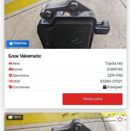
Новинка
Блок Valvematic
Toyota Isis
Авто
ZGM10G
Кузов
2ZR-FAE
Двигатель
222A0-37021
OEM
Контракт
Состояние
Узнать цену
2 фото