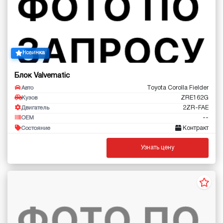
Новинка
Блок Valvematic
Toyota Corolla Fielder
Авто
ZRE162G
Кузов
2ZR-FAE
Двигатель
--
OEM
Контракт
Состояние
Узнать цену