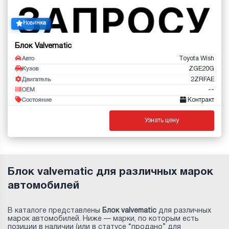
Новинка
Блок Valvematic
Toyota Wish
Авто
ZGE20G
Кузов
2ZRFAE
Двигатель
--
OEM
Контракт
Состояние
Узнать цену
Блок valvematic для различных марок
автомобилей
В каталоге представлены
Блок valvematic
для различных
марок автомобилей. Ниже — марки, по которым есть
позиции в наличии (или в статусе “продано” для