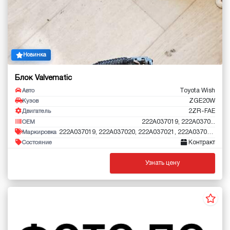
Новинка
Блок Valvematic
Toyota Wish
Авто
ZGE20W
Кузов
2ZR-FAE
Двигатель
222A037019, 222A0370...
OEM
222A037019, 222A037020, 222A037021, 222A037022,
Маркировка
Контракт
Состояние
Узнать цену