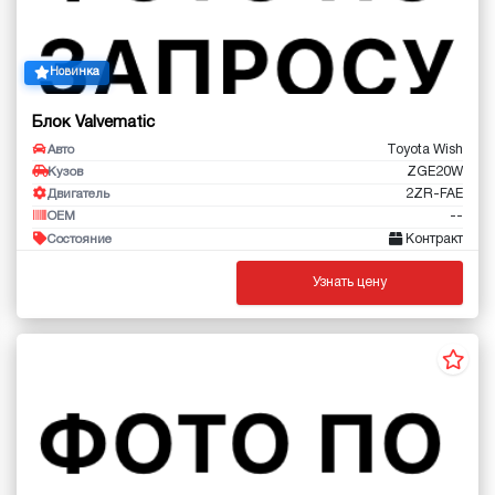
Новинка
Блок Valvematic
Toyota Wish
Авто
ZGE20W
Кузов
2ZR-FAE
Двигатель
--
OEM
Контракт
Состояние
Узнать цену