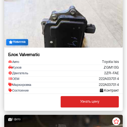
Новинка
Блок Valvematic
Toyota Isis
Авто
ZGM10G
Кузов
2ZR-FAE
Двигатель
222A037014
OEM
222A037014
Маркировка
Контракт
Состояние
Узнать цену
3 фото