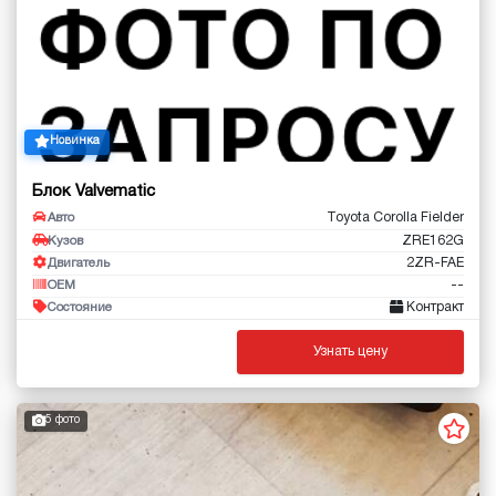
Новинка
Блок Valvematic
Toyota Corolla Fielder
Авто
ZRE162G
Кузов
2ZR-FAE
Двигатель
--
OEM
Контракт
Состояние
Узнать цену
5 фото