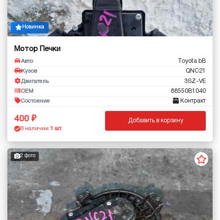
Новинка
Мотор Печки
Toyota bB
Авто
QNC21
Кузов
3SZ-VE
Двигатель
88550B1040
OEM
Контракт
Состояние
400
Добавить в корзину
В наличии:
1 шт.
2 фото