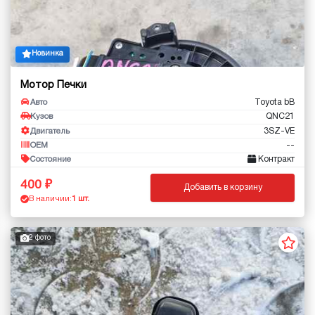
Новинка
Мотор Печки
Toyota bB
Авто
QNC21
Кузов
3SZ-VE
Двигатель
--
OEM
Контракт
Состояние
400
Добавить в корзину
В наличии:
1 шт.
2 фото