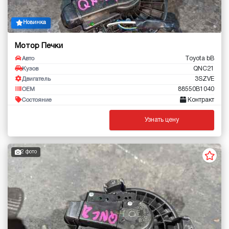
Новинка
Мотор Печки
Toyota bB
Авто
QNC21
Кузов
3SZVE
Двигатель
88550B1040
OEM
Контракт
Состояние
Узнать цену
2 фото