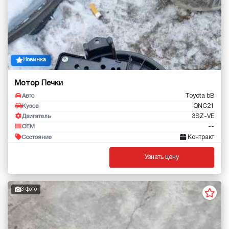
Новинка
Мотор Печки
Toyota bB
Авто
QNC21
Кузов
3SZ-VE
Двигатель
--
OEM
Контракт
Состояние
Узнать цену
3 фото