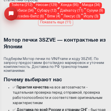
статистики спроса):
Тойота (212)
Ниссан (129)
Хонда (95)
Мазда (34)
Митсубиси (34)
Субару (12)
Дайхатсу (11)
Сузуки (9)
Узнайте цену запчасти ->
Открыть меню
Mercedes-Benz (6)
Bmw (4)
Лексус (3)
Исузу (3)
Показать еще (11)
Мотор печки 3SZVE — контрактные из
Японии
Подберём Мотор печки по VIN/Frame и коду 3SZVE. По
запросу предоставим фото/видео маркировок и уточним
комплектность. Доставка по РФ транспортными
компаниями.
Почему выбирают нас
✅
Гарантия качества
на все автозапчасти -
тщательная проверка перед отправкой, проверка
работоспособности и соответствия оригинальным
характеристикам
✅
Доставка по всей России и странам СНГ
- быстрая