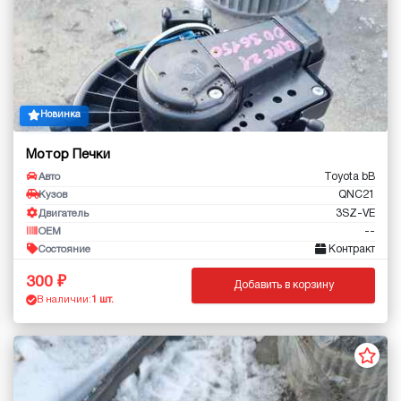
Новинка
Мотор Печки
Toyota bB
Авто
QNC21
Кузов
3SZ-VE
Двигатель
--
OEM
Контракт
Состояние
300
Добавить в корзину
В наличии:
1 шт.