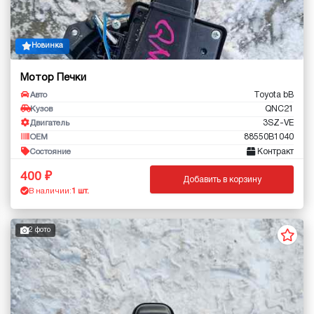
Новинка
Мотор Печки
Toyota bB
Авто
QNC21
Кузов
3SZ-VE
Двигатель
88550B1040
OEM
Контракт
Состояние
400
Добавить в корзину
В наличии:
1 шт.
2 фото