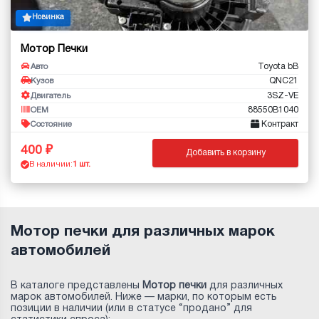
Новинка
Мотор Печки
Toyota bB
Авто
QNC21
Кузов
3SZ-VE
Двигатель
88550B1040
OEM
Контракт
Состояние
400
Добавить в корзину
В наличии:
1 шт.
Мотор печки для различных марок
автомобилей
В каталоге представлены
Мотор печки
для различных
марок автомобилей. Ниже — марки, по которым есть
позиции в наличии (или в статусе “продано” для