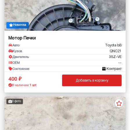
Новинка
Мотор Печки
Toyota bB
Авто
QNC21
Кузов
3SZ-VE
Двигатель
--
OEM
Контракт
Состояние
400
Добавить в корзину
В наличии:
1 шт.
3 фото