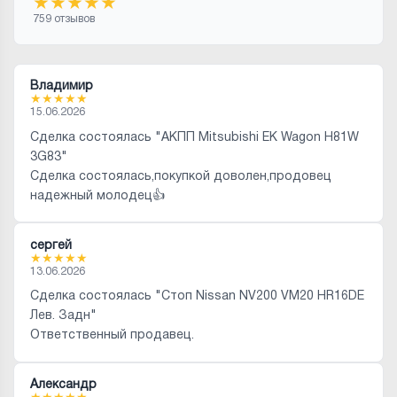
★
★
★
★
★
759 отзывов
Владимир
★
★
★
★
★
15.06.2026
Сделка состоялась "АКПП Mitsubishi EK Wagon H81W
3G83"
Сделка состоялась,покупкой доволен,продовец
надежный молодец👍
сергей
★
★
★
★
★
13.06.2026
Сделка состоялась "Стоп Nissan NV200 VM20 HR16DE
Лев. Задн"
Ответственный продавец.
Александр