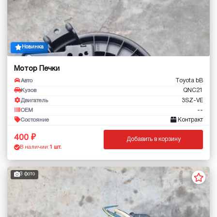
Новинка
Мотор Печки
Toyota bB
Авто
QNC21
Кузов
3SZ-VE
Двигатель
--
OEM
Контракт
Состояние
400
Добавить в корзину
В наличии:
1 шт.
3 фото