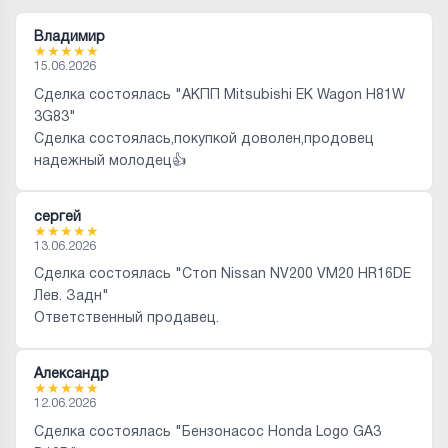
Владимир
★
★
★
★
★
15.06.2026
Сделка состоялась "АКПП Mitsubishi EK Wagon H81W
3G83"
Сделка состоялась,покупкой доволен,продовец
надежный молодец👍
сергей
★
★
★
★
★
13.06.2026
Сделка состоялась "Стоп Nissan NV200 VM20 HR16DE
Лев. Задн"
Ответственный продавец.
Александр
★
★
★
★
★
12.06.2026
Сделка состоялась "Бензонасос Honda Logo GA3