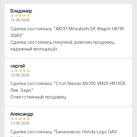
Владимир
★
★
★
★
★
15.06.2026
Сделка состоялась "АКПП Mitsubishi EK Wagon H81W
3G83"
Сделка состоялась,покупкой доволен,продовец
надежный молодец👍
сергей
★
★
★
★
★
13.06.2026
Сделка состоялась "Стоп Nissan NV200 VM20 HR16DE
Лев. Задн"
Ответственный продавец.
Александр
★
★
★
★
★
12.06.2026
Сделка состоялась "Бензонасос Honda Logo GA3