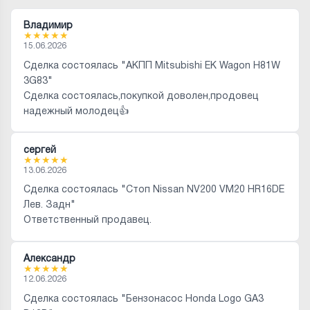
Владимир
★
★
★
★
★
15.06.2026
Сделка состоялась "АКПП Mitsubishi EK Wagon H81W
3G83"
Сделка состоялась,покупкой доволен,продовец
надежный молодец👍
сергей
★
★
★
★
★
13.06.2026
Сделка состоялась "Стоп Nissan NV200 VM20 HR16DE
Лев. Задн"
Ответственный продавец.
Александр
★
★
★
★
★
12.06.2026
Сделка состоялась "Бензонасос Honda Logo GA3