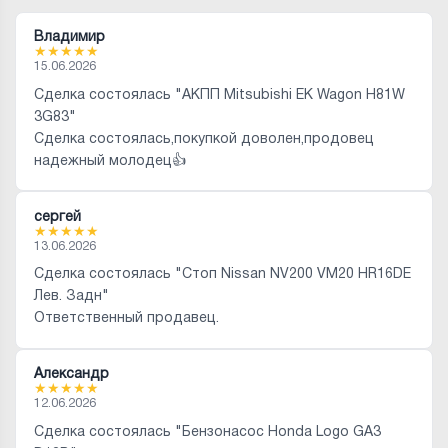
Владимир
★
★
★
★
★
15.06.2026
Сделка состоялась "АКПП Mitsubishi EK Wagon H81W
3G83"
Сделка состоялась,покупкой доволен,продовец
надежный молодец👍
сергей
★
★
★
★
★
13.06.2026
Сделка состоялась "Стоп Nissan NV200 VM20 HR16DE
Лев. Задн"
Ответственный продавец.
Александр
★
★
★
★
★
12.06.2026
Сделка состоялась "Бензонасос Honda Logo GA3