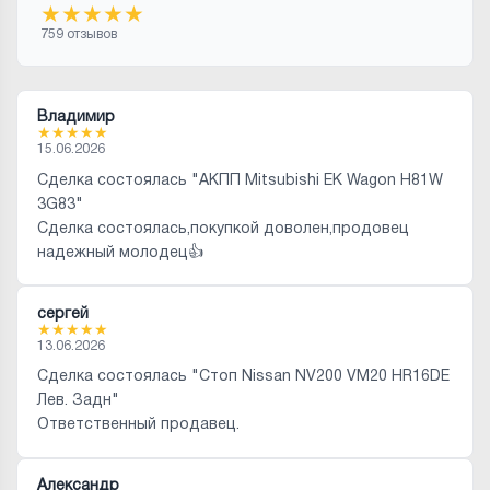
★
★
★
★
★
759 отзывов
Владимир
★
★
★
★
★
15.06.2026
Сделка состоялась "АКПП Mitsubishi EK Wagon H81W
3G83"
Сделка состоялась,покупкой доволен,продовец
надежный молодец👍
сергей
★
★
★
★
★
13.06.2026
Сделка состоялась "Стоп Nissan NV200 VM20 HR16DE
Лев. Задн"
Ответственный продавец.
Александр