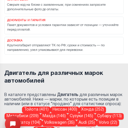
Сверьте код на блоке с заявленным; при сомнениях запросите
дополнительные фото до оплаты.
ДОКУМЕНТЫ И ГАРАНТИЯ
Пакет документов и условия гарантии зависят от позиции — уточняйте
перед оплатой.
ДОСТАВКА
Крупногабарит отправляют ТК по РФ; сроки и стоимость — по
направлению, узел упаковывают для перевозки.
Двигатель для различных марок
автомобилей
В каталоге представлены
Двигатель
для различных марок
автомобилей. Ниже — марки, по которым есть позиции в
наличии (или в статусе “продано” для статистики спроса):
Тойота (401)
Ниссан (400)
Хонда (252)
Митсубиси (209)
Мазда (146)
Сузуки (145)
Субару (113)
Дайхатсу (104)
Volkswagen (35)
Audi (25)
Volvo (22)
Открыть меню