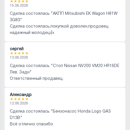
★
★
★
★
★
15.06.2026
Сделка состоялась "АКПП Mitsubishi EK Wagon H81W
3G83"
Сделка состоялась,покупкой доволен,продовец
надежный молодец👍
сергей
★
★
★
★
★
13.06.2026
Сделка состоялась "Стоп Nissan NV200 VM20 HR16DE
Лев. Задн"
Ответственный продавец.
Александр
★
★
★
★
★
12.06.2026
Сделка состоялась "Бензонасос Honda Logo GA3
D13B"
Всё отлично спасибо