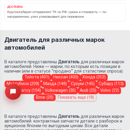
ДОСТАВКА
Крупногабарит отправляют ТК по РФ; сроки и стоимость — по
направлению, узел упаковывают для перевозки.
Двигатель для различных марок
автомобилей
В каталоге представлены
Двигатель
для различных марок
автомобилей. Ниже — марки, по которым есть позиции в
наличии (или в статусе “продано” для статистики спроса):
Тойота (401)
Ниссан (400)
Хонда (252)
Митсубиси (209)
Мазда (146)
Сузуки (145)
Субару (113)
Дайхатсу (104)
Volkswagen (35)
Audi (25)
Volvo (22)
Узнайте цену запчасти ->
Открыть меню
Bmw (20)
Показать еще (18)
В каталоге представлены
Двигатель
для различных марок
автомобилей. контрактные запчасти детали с разборок и
аукционов Японии по выгодным ценам. Все детали