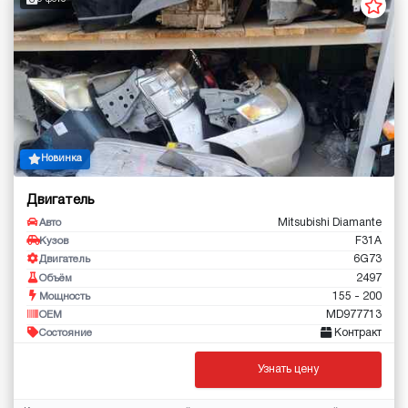
Новинка
Двигатель
Mitsubishi Diamante
Авто
F31A
Кузов
6G73
Двигатель
2497
Объём
155 - 200
Мощность
MD977713
OEM
Контракт
Состояние
Узнать цену