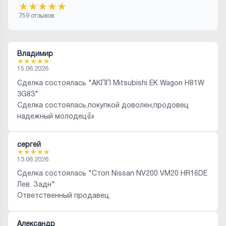
★
★
★
★
★
759 отзывов
Владимир
★
★
★
★
★
15.06.2026
Сделка состоялась "АКПП Mitsubishi EK Wagon H81W
3G83"
Сделка состоялась,покупкой доволен,продовец
надежный молодец👍
сергей
★
★
★
★
★
13.06.2026
Сделка состоялась "Стоп Nissan NV200 VM20 HR16DE
Лев. Задн"
Ответственный продавец.
Александр