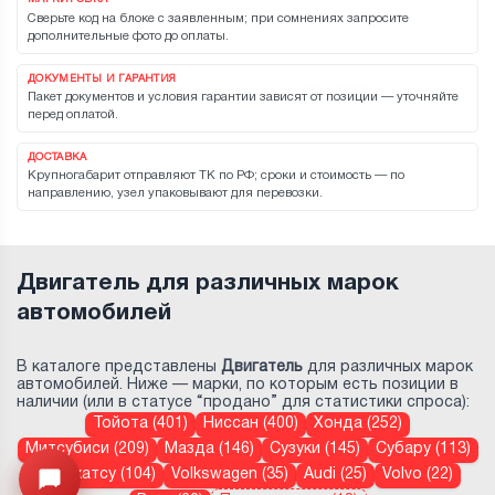
Сверьте код на блоке с заявленным; при сомнениях запросите
дополнительные фото до оплаты.
ДОКУМЕНТЫ И ГАРАНТИЯ
Пакет документов и условия гарантии зависят от позиции — уточняйте
перед оплатой.
ДОСТАВКА
Крупногабарит отправляют ТК по РФ; сроки и стоимость — по
направлению, узел упаковывают для перевозки.
Двигатель для различных марок
автомобилей
В каталоге представлены
Двигатель
для различных марок
автомобилей. Ниже — марки, по которым есть позиции в
наличии (или в статусе “продано” для статистики спроса):
Тойота (401)
Ниссан (400)
Хонда (252)
Митсубиси (209)
Мазда (146)
Сузуки (145)
Субару (113)
Дайхатсу (104)
Volkswagen (35)
Audi (25)
Volvo (22)
Открыть меню