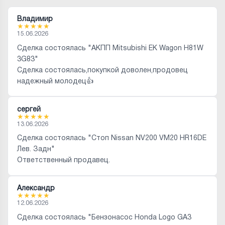
Владимир
★
★
★
★
★
15.06.2026
Сделка состоялась "АКПП Mitsubishi EK Wagon H81W
3G83"
Сделка состоялась,покупкой доволен,продовец
надежный молодец👍
сергей
★
★
★
★
★
13.06.2026
Сделка состоялась "Стоп Nissan NV200 VM20 HR16DE
Лев. Задн"
Ответственный продавец.
Александр
★
★
★
★
★
12.06.2026
Сделка состоялась "Бензонасос Honda Logo GA3