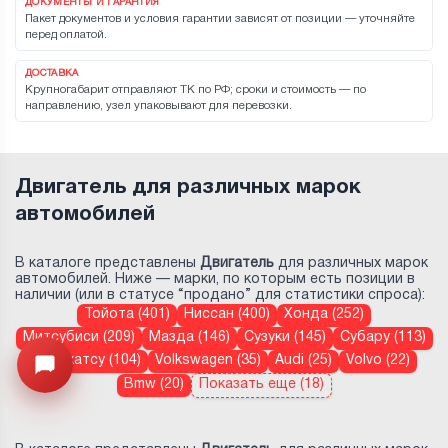
ДОКУМЕНТЫ И ГАРАНТИЯ
Пакет документов и условия гарантии зависят от позиции — уточняйте
перед оплатой.
ДОСТАВКА
Крупногабарит отправляют ТК по РФ; сроки и стоимость — по
направлению, узел упаковывают для перевозки.
Двигатель для различных марок
автомобилей
В каталоге представлены
Двигатель
для различных марок
автомобилей. Ниже — марки, по которым есть позиции в
наличии (или в статусе “продано” для статистики спроса):
Тойота (401)
Ниссан (400)
Хонда (252)
Митсубиси (209)
Мазда (146)
Сузуки (145)
Субару (113)
Дайхатсу (104)
Volkswagen (35)
Audi (25)
Volvo (22)
Открыть меню
Bmw (20)
Показать еще (18)