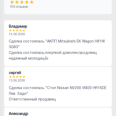
★
★
★
★
★
759 отзывов
Владимир
★
★
★
★
★
15.06.2026
Сделка состоялась "АКПП Mitsubishi EK Wagon H81W
3G83"
Сделка состоялась,покупкой доволен,продовец
надежный молодец👍
сергей
★
★
★
★
★
13.06.2026
Сделка состоялась "Стоп Nissan NV200 VM20 HR16DE
Лев. Задн"
Ответственный продавец.
Александр