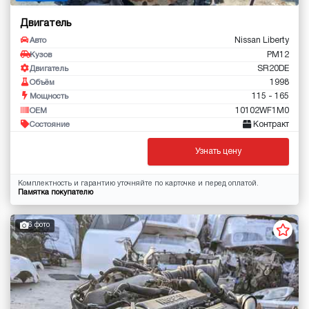
Двигатель
Nissan Liberty
Авто
PM12
Кузов
SR20DE
Двигатель
1998
Объём
115 - 165
Мощность
10102WF1M0
OEM
Контракт
Состояние
Узнать цену
Комплектность и гарантию уточняйте по карточке и перед оплатой.
Памятка покупателю
6 фото