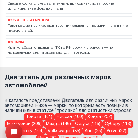
Сверьте код на блоке с заявленным; при сомнениях запросите
дополнительные фото до оплаты.
ДОКУМЕНТЫ И ГАРАНТИЯ
Пакет документов и условия гарантии зависят от позиции — уточняйте
перед оплатой.
ДОСТАВКА
Крупногабарит отправляют ТК по РФ; сроки и стоимость — по
направлению, узел упаковывают для перевозки.
Двигатель для различных марок
автомобилей
В каталоге представлены
Двигатель
для различных марок
автомобилей. Ниже — марки, по которым есть позиции в
наличии (или в статусе “продано” для статистики спроса):
Тойота (401)
Ниссан (400)
Хонда (252)
Митсубиси (209)
Мазда (146)
Сузуки (145)
Субару (113)
Дайхатсу (104)
Volkswagen (35)
Audi (25)
Volvo (22)
Узнайте цену запчасти ->
Открыть меню