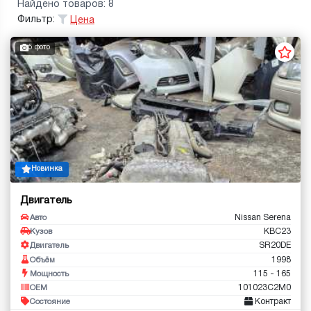
Найдено товаров: 8
Фильтр:
Цена
5 фото
Новинка
Двигатель
Nissan Serena
Авто
KBC23
Кузов
SR20DE
Двигатель
1998
Объём
115 - 165
Мощность
101023C2M0
OEM
Контракт
Состояние