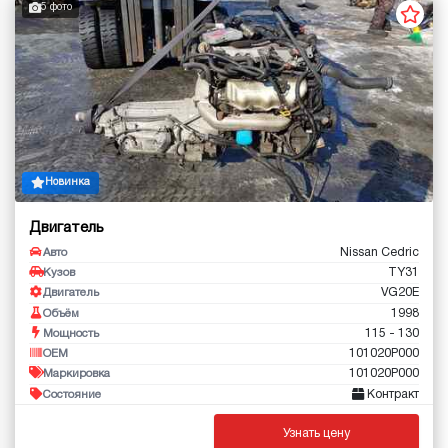
5 фото
Новинка
Двигатель
Nissan Cedric
Авто
TY31
Кузов
VG20E
Двигатель
1998
Объём
115 - 130
Мощность
101020P000
OEM
101020P000
Маркировка
Контракт
Состояние
Узнать цену