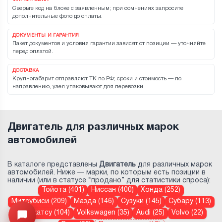
Сверьте код на блоке с заявленным; при сомнениях запросите
дополнительные фото до оплаты.
ДОКУМЕНТЫ И ГАРАНТИЯ
Пакет документов и условия гарантии зависят от позиции — уточняйте
перед оплатой.
ДОСТАВКА
Крупногабарит отправляют ТК по РФ; сроки и стоимость — по
направлению, узел упаковывают для перевозки.
Двигатель для различных марок
автомобилей
В каталоге представлены
Двигатель
для различных марок
автомобилей. Ниже — марки, по которым есть позиции в
наличии (или в статусе “продано” для статистики спроса):
Тойота (401)
Ниссан (400)
Хонда (252)
Митсубиси (209)
Мазда (146)
Сузуки (145)
Субару (113)
Дайхатсу (104)
Volkswagen (35)
Audi (25)
Volvo (22)
Открыть меню