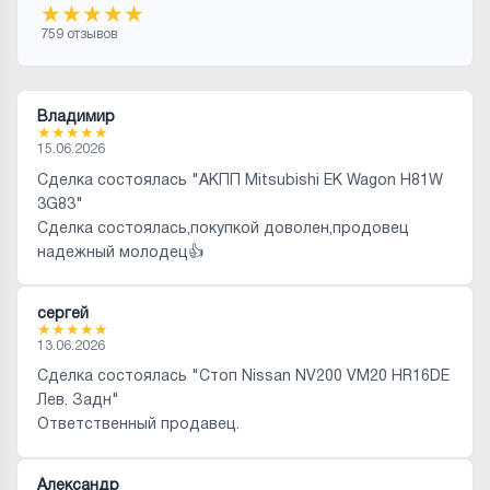
★
★
★
★
★
759 отзывов
Владимир
★
★
★
★
★
15.06.2026
Сделка состоялась "АКПП Mitsubishi EK Wagon H81W
3G83"
Сделка состоялась,покупкой доволен,продовец
надежный молодец👍
сергей
★
★
★
★
★
13.06.2026
Сделка состоялась "Стоп Nissan NV200 VM20 HR16DE
Лев. Задн"
Ответственный продавец.
Александр