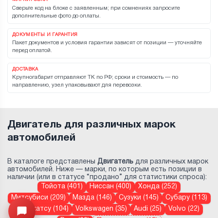
Сверьте код на блоке с заявленным; при сомнениях запросите
дополнительные фото до оплаты.
ДОКУМЕНТЫ И ГАРАНТИЯ
Пакет документов и условия гарантии зависят от позиции — уточняйте
перед оплатой.
ДОСТАВКА
Крупногабарит отправляют ТК по РФ; сроки и стоимость — по
направлению, узел упаковывают для перевозки.
Двигатель для различных марок
автомобилей
В каталоге представлены
Двигатель
для различных марок
автомобилей. Ниже — марки, по которым есть позиции в
наличии (или в статусе “продано” для статистики спроса):
Тойота (401)
Ниссан (400)
Хонда (252)
Митсубиси (209)
Мазда (146)
Сузуки (145)
Субару (113)
Дайхатсу (104)
Volkswagen (35)
Audi (25)
Volvo (22)
Открыть меню