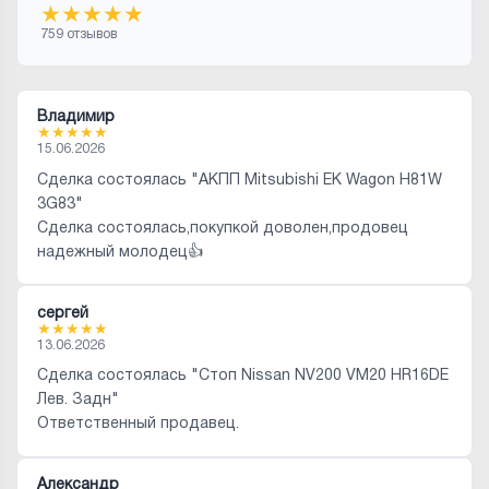
★
★
★
★
★
759 отзывов
Владимир
★
★
★
★
★
15.06.2026
Сделка состоялась "АКПП Mitsubishi EK Wagon H81W
3G83"
Сделка состоялась,покупкой доволен,продовец
надежный молодец👍
сергей
★
★
★
★
★
13.06.2026
Сделка состоялась "Стоп Nissan NV200 VM20 HR16DE
Лев. Задн"
Ответственный продавец.
Александр