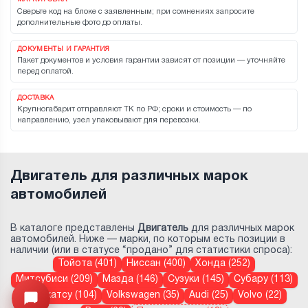
Сверьте код на блоке с заявленным; при сомнениях запросите
дополнительные фото до оплаты.
ДОКУМЕНТЫ И ГАРАНТИЯ
Пакет документов и условия гарантии зависят от позиции — уточняйте
перед оплатой.
ДОСТАВКА
Крупногабарит отправляют ТК по РФ; сроки и стоимость — по
направлению, узел упаковывают для перевозки.
Двигатель для различных марок
автомобилей
В каталоге представлены
Двигатель
для различных марок
автомобилей. Ниже — марки, по которым есть позиции в
наличии (или в статусе “продано” для статистики спроса):
Тойота (401)
Ниссан (400)
Хонда (252)
Митсубиси (209)
Мазда (146)
Сузуки (145)
Субару (113)
Дайхатсу (104)
Volkswagen (35)
Audi (25)
Volvo (22)
Открыть меню