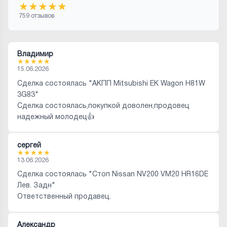
★
★
★
★
★
759 отзывов
Владимир
★
★
★
★
★
15.06.2026
Сделка состоялась "АКПП Mitsubishi EK Wagon H81W
3G83"
Сделка состоялась,покупкой доволен,продовец
надежный молодец👍
сергей
★
★
★
★
★
13.06.2026
Сделка состоялась "Стоп Nissan NV200 VM20 HR16DE
Лев. Задн"
Ответственный продавец.
Александр