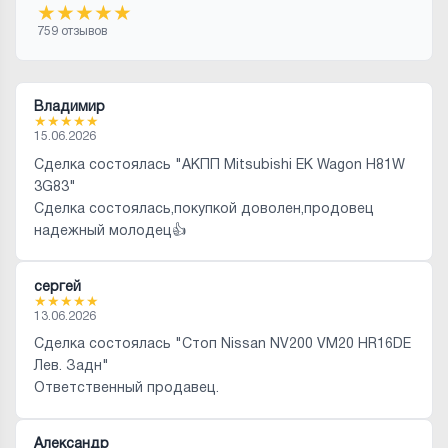
★
★
★
★
★
759 отзывов
Владимир
★
★
★
★
★
15.06.2026
Сделка состоялась "АКПП Mitsubishi EK Wagon H81W
3G83"
Сделка состоялась,покупкой доволен,продовец
надежный молодец👍
сергей
★
★
★
★
★
13.06.2026
Сделка состоялась "Стоп Nissan NV200 VM20 HR16DE
Лев. Задн"
Ответственный продавец.
Александр