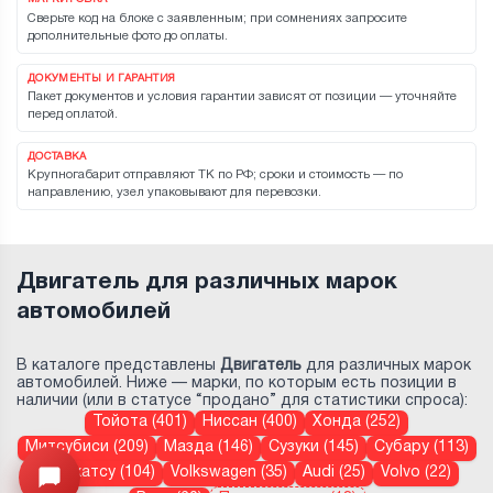
Сверьте код на блоке с заявленным; при сомнениях запросите
дополнительные фото до оплаты.
ДОКУМЕНТЫ И ГАРАНТИЯ
Пакет документов и условия гарантии зависят от позиции — уточняйте
перед оплатой.
ДОСТАВКА
Крупногабарит отправляют ТК по РФ; сроки и стоимость — по
направлению, узел упаковывают для перевозки.
Двигатель для различных марок
автомобилей
В каталоге представлены
Двигатель
для различных марок
автомобилей. Ниже — марки, по которым есть позиции в
наличии (или в статусе “продано” для статистики спроса):
Тойота (401)
Ниссан (400)
Хонда (252)
Митсубиси (209)
Мазда (146)
Сузуки (145)
Субару (113)
Дайхатсу (104)
Volkswagen (35)
Audi (25)
Volvo (22)
Открыть меню