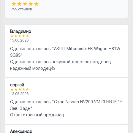
★
★
★
★
★
759 отзывов
Владимир
★
★
★
★
★
15.06.2026
Сделка состоялась "АКПП Mitsubishi EK Wagon H81W
3G83"
Сделка состоялась,покупкой доволен,продовец
надежный молодец👍
сергей
★
★
★
★
★
13.06.2026
Сделка состоялась "Стоп Nissan NV200 VM20 HR16DE
Лев. Задн"
Ответственный продавец.
Александр