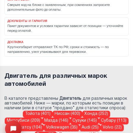
Сверьте код на блоке с заявленным; при сомнениях запросите
дополнительные фото до оплаты.
ДОКУМЕНТЫ И ГАРАНТИЯ
Пакет документов и условия гарантии зависят от позиции — уточняйте
перед оплатой.
ДОСТАВКА
Крупногабарит отправляют ТК по РФ; сроки и стоимость — по
направлению, узел упаковывают для перевозки.
Двигатель для различных марок
автомобилей
В каталоге представлены
Двигатель
для различных марок
автомобилей. Ниже — марки, по которым есть позиции в
наличии (или в статусе “продано” для статистики спроса):
Тойота (401)
Ниссан (400)
Хонда (252)
Митсубиси (209)
Мазда (146)
Сузуки (145)
Субару (113)
Дайхатсу (104)
Volkswagen (35)
Audi (25)
Volvo (22)
Открыть меню