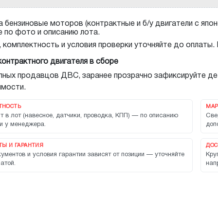
 бензиновые моторов (контрактные и б/у двигатели с япон
е по фото и описанию лота.
, комплектность и условия проверки уточняйте до оплаты.
контрактного двигателя в сборе
упных продавцов ДВС, заранее прозрачно зафиксируйте де
мости.
ТНОСТЬ
МАР
т в лот (навесное, датчики, проводка, КПП) — по описанию
Све
и у менеджера.
доп
Ы И ГАРАНТИЯ
ДОС
ументов и условия гарантии зависят от позиции — уточняйте
Кру
атой.
нап