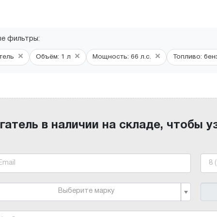
ые фильтры:
×
×
×
тель
Объём: 1 л
Мощность: 66 л.с.
Топливо: бен
гатель в наличии на складе, чтобы у
Выберите марку