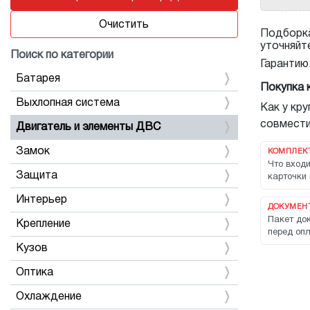
Очистить
Подборка
уточняйт
Поиск по категории
Гарантию
Батарея
Покупка 
Выхлопная система
Как у кр
совмести
Двигатель и элементы ДВС
Замок
КОМПЛЕК
Что входи
Защита
карточки 
Интерьер
ДОКУМЕНТ
Пакет док
Крепление
перед опл
Кузов
Оптика
Охлаждение