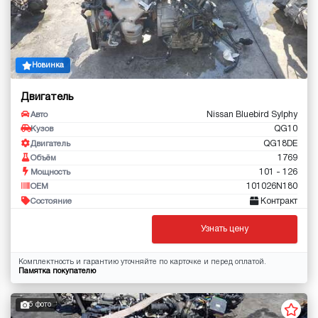
Новинка
Двигатель
Nissan Bluebird Sylphy
Авто
QG10
Кузов
QG18DE
Двигатель
1769
Объём
101 - 126
Мощность
101026N180
OEM
Контракт
Состояние
Узнать цену
Комплектность и гарантию уточняйте по карточке и перед оплатой.
Памятка покупателю
5 фото