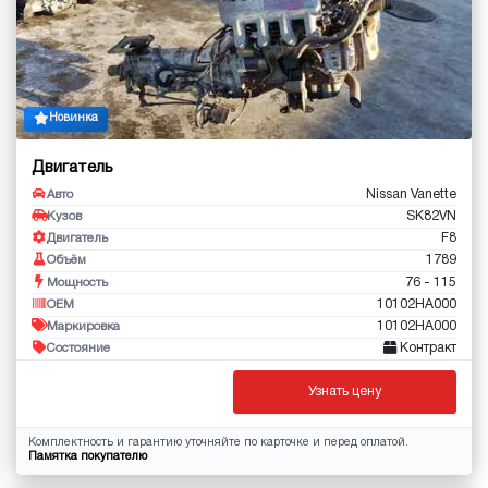
Новинка
Двигатель
Nissan Vanette
Авто
SK82VN
Кузов
F8
Двигатель
1789
Объём
76 - 115
Мощность
10102HA000
OEM
10102HA000
Маркировка
Контракт
Состояние
Узнать цену
Комплектность и гарантию уточняйте по карточке и перед оплатой.
Памятка покупателю