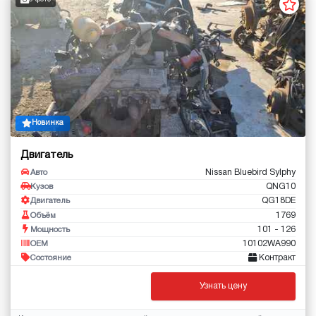
Новинка
Двигатель
Nissan Bluebird Sylphy
Авто
QNG10
Кузов
QG18DE
Двигатель
1769
Объём
101 - 126
Мощность
10102WA990
OEM
Контракт
Состояние
Узнать цену