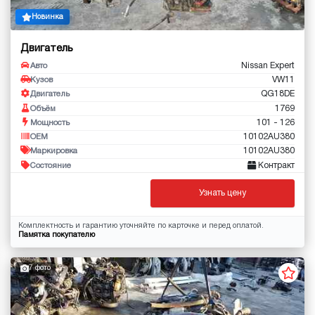
Новинка
Двигатель
Nissan Expert
Авто
VW11
Кузов
QG18DE
Двигатель
1769
Объём
101 - 126
Мощность
10102AU380
OEM
10102AU380
Маркировка
Контракт
Состояние
Узнать цену
Комплектность и гарантию уточняйте по карточке и перед оплатой.
Памятка покупателю
7 фото