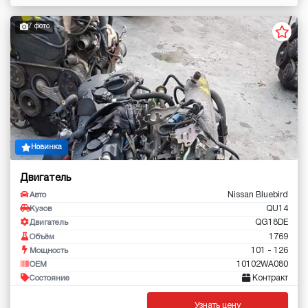
7 фото
Новинка
Двигатель
Nissan Bluebird
Авто
QU14
Кузов
QG18DE
Двигатель
1769
Объём
101 - 126
Мощность
10102WA080
OEM
Контракт
Состояние
Узнать цену