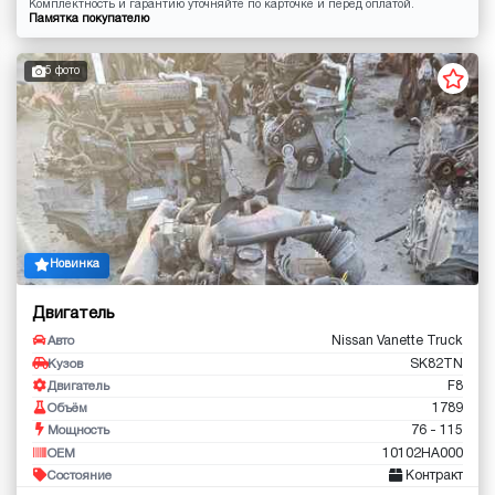
Комплектность и гарантию уточняйте по карточке и перед оплатой.
Памятка покупателю
5 фото
Новинка
Двигатель
Nissan Vanette Truck
Авто
SK82TN
Кузов
F8
Двигатель
1789
Объём
76 - 115
Мощность
10102HA000
OEM
Контракт
Состояние