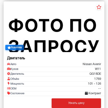
Новинка
Двигатель
Nissan Avenir
Авто
W11
Кузов
QG18DE
Двигатель
1769
Объём
101 - 126
Мощность
--
OEM
Контракт
Состояние
Узнать цену