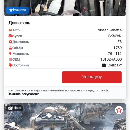
Новинка
Двигатель
Nissan Vanette
Авто
SK82VN
Кузов
F8
Двигатель
1789
Объём
76 - 115
Мощность
10102HA000
OEM
Контракт
Состояние
Узнать цену
Комплектность и гарантию уточняйте по карточке и перед оплатой.
Памятка покупателю
6 фото