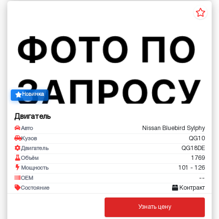
Новинка
Двигатель
Nissan Bluebird Sylphy
Авто
QG10
Кузов
QG18DE
Двигатель
1769
Объём
101 - 126
Мощность
--
OEM
Контракт
Состояние
Узнать цену