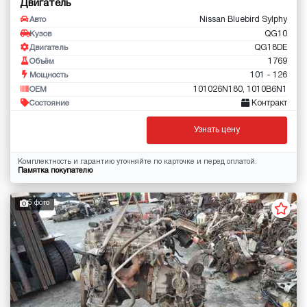
Двигатель
Nissan Bluebird Sylphy
Авто
QG10
Кузов
QG18DE
Двигатель
1769
Объём
101 - 126
Мощность
101026N180, 1010B6N1
OEM
Контракт
Состояние
Узнать цену
Комплектность и гарантию уточняйте по карточке и перед оплатой.
Памятка покупателю
5 фото