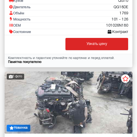
QG10
Кузов
QG18DE
Двигатель
1769
Объём
101 - 126
Мощность
101026N180
OEM
Контракт
Состояние
Узнать цену
Комплектность и гарантию уточняйте по карточке и перед оплатой.
Памятка покупателю
5 фото
Новинка