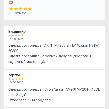
5
★
★
★
★
★
759 отзывов
Владимир
★
★
★
★
★
15.06.2026
Сделка состоялась "АКПП Mitsubishi EK Wagon H81W
3G83"
Сделка состоялась,покупкой доволен,продовец
надежный молодец👍
сергей
★
★
★
★
★
13.06.2026
Сделка состоялась "Стоп Nissan NV200 VM20 HR16DE
Лев. Задн"
Ответственный продавец.