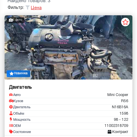
Найдено товаров: 3
Фильтр:
Цена
6 фото
Новинка
Двигатель
Mini Cooper
Авто
R56
Кузов
N16B16A
Двигатель
1598
Объём
98 - 122
Мощность
11002318709
OEM
Контракт
Состояние