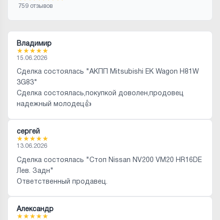
759 отзывов
Владимир
★
★
★
★
★
15.06.2026
Сделка состоялась "АКПП Mitsubishi EK Wagon H81W
3G83"
Сделка состоялась,покупкой доволен,продовец
надежный молодец👍
сергей
★
★
★
★
★
13.06.2026
Сделка состоялась "Стоп Nissan NV200 VM20 HR16DE
Лев. Задн"
Ответственный продавец.
Александр
★
★
★
★
★