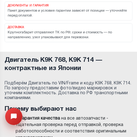
ДОКУМЕНТЫ И ГАРАНТИЯ
Пакет документов и условия гарантии зависят от позиции — уточняйте
перед оплатой.
ДОСТАВКА
Крупногабарит отправляют ТК по РФ; сроки и стоимость — по
направлению, узел упаковывают для перевозки.
Двигатель K9K 768, K9K 714 —
контрактные из Японии
Подберём Двигатель по VIN/Frame и коду K9K 768, K9K 714.
По запросу предоставим фото/видео маркировок и
уточним комплектность. Доставка по РФ транспортными
компаниями.
Почему выбирают нас
Открыть меню
✅
Гарантия качества
на все автозапчасти -
тщательная проверка перед отправкой, проверка
работоспособности и соответствия оригинальным