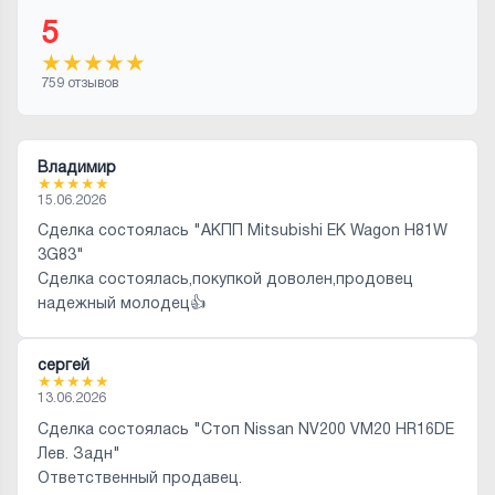
5
★
★
★
★
★
759 отзывов
Владимир
★
★
★
★
★
15.06.2026
Сделка состоялась "АКПП Mitsubishi EK Wagon H81W
3G83"
Сделка состоялась,покупкой доволен,продовец
надежный молодец👍
сергей
★
★
★
★
★
13.06.2026
Сделка состоялась "Стоп Nissan NV200 VM20 HR16DE
Лев. Задн"
Ответственный продавец.