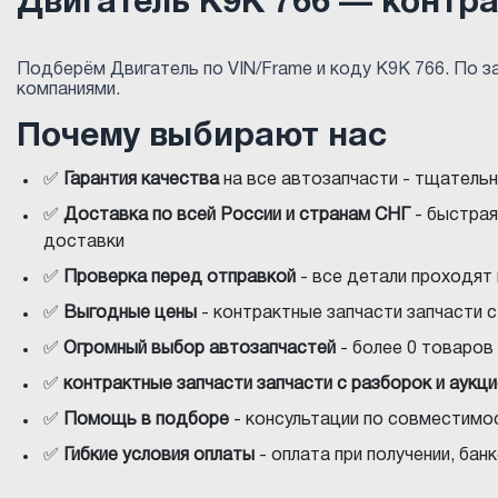
Двигатель K9K 766 — контр
Подберём Двигатель по VIN/Frame и коду K9K 766. По 
компаниями.
Почему выбирают нас
✅
Гарантия качества
на все автозапчасти - тщатель
✅
Доставка по всей России и странам СНГ
- быстрая
доставки
✅
Проверка перед отправкой
- все детали проходят
✅
Выгодные цены
- контрактные запчасти запчасти 
✅
Огромный выбор автозапчастей
- более 0 товаров 
✅
контрактные запчасти запчасти с разборок и аукц
✅
Помощь в подборе
- консультации по совместимос
✅
Гибкие условия оплаты
- оплата при получении, ба