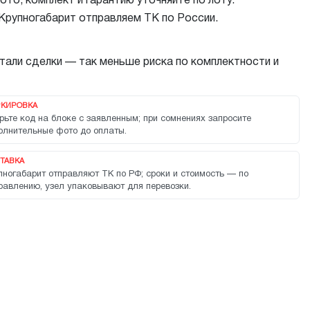
то, комплект и гарантию уточняйте по лоту.
 Крупногабарит отправляем ТК по России.
тали сделки — так меньше риска по комплектности и
КИРОВКА
рьте код на блоке с заявленным; при сомнениях запросите
олнительные фото до оплаты.
ТАВКА
пногабарит отправляют ТК по РФ; сроки и стоимость — по
равлению, узел упаковывают для перевозки.