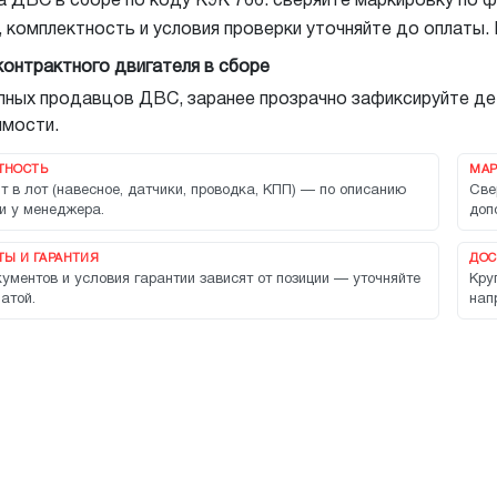
 ДВС в сборе по коду K9K 766: сверяйте маркировку по фо
, комплектность и условия проверки уточняйте до оплаты.
контрактного двигателя в сборе
упных продавцов ДВС, заранее прозрачно зафиксируйте де
мости.
ТНОСТЬ
МАР
т в лот (навесное, датчики, проводка, КПП) — по описанию
Све
и у менеджера.
доп
Ы И ГАРАНТИЯ
ДОС
ументов и условия гарантии зависят от позиции — уточняйте
Кру
атой.
нап