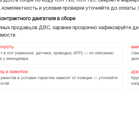
 ДВС в сборе по коду K9K 728, K9K 729: сверяйте маркиро
, комплектность и условия проверки уточняйте до оплаты.
контрактного двигателя в сборе
упных продавцов ДВС, заранее прозрачно зафиксируйте де
мости.
ТНОСТЬ
МАР
т в лот (навесное, датчики, проводка, КПП) — по описанию
Све
и у менеджера.
доп
Ы И ГАРАНТИЯ
ДОС
ументов и условия гарантии зависят от позиции — уточняйте
Кру
атой.
нап