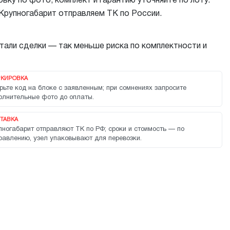
вку по фото, комплект и гарантию уточняйте по лоту.
 Крупногабарит отправляем ТК по России.
тали сделки — так меньше риска по комплектности и
КИРОВКА
рьте код на блоке с заявленным; при сомнениях запросите
олнительные фото до оплаты.
ТАВКА
пногабарит отправляют ТК по РФ; сроки и стоимость — по
равлению, узел упаковывают для перевозки.