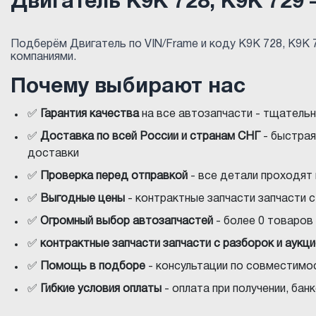
Двигатель K9K 728, K9K 729
Подберём Двигатель по VIN/Frame и коду K9K 728, K9K
компаниями.
Почему выбирают нас
✅
Гарантия качества
на все автозапчасти - тщатель
✅
Доставка по всей России и странам СНГ
- быстрая
доставки
✅
Проверка перед отправкой
- все детали проходят
✅
Выгодные цены
- контрактные запчасти запчасти 
✅
Огромный выбор автозапчастей
- более 0 товаров 
✅
контрактные запчасти запчасти с разборок и аукц
✅
Помощь в подборе
- консультации по совместимос
✅
Гибкие условия оплаты
- оплата при получении, ба