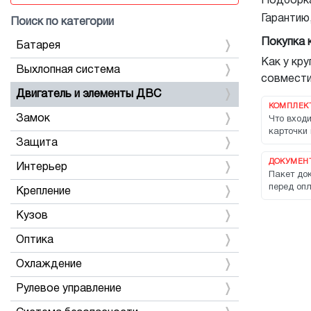
Подборка
Гарантию
Поиск по категории
Покупка 
Батарея
Как у кр
Выхлопная система
совмести
Двигатель и элементы ДВС
КОМПЛЕК
Замок
Что входи
карточки 
Защита
ДОКУМЕНТ
Интерьер
Пакет док
перед опл
Крепление
Кузов
Оптика
Охлаждение
Рулевое управление