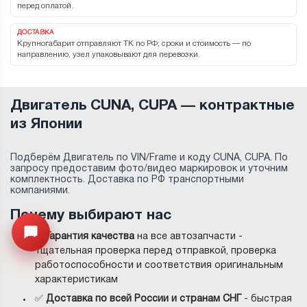
перед оплатой.
ДОСТАВКА
Крупногабарит отправляют ТК по РФ; сроки и стоимость — по
направлению, узел упаковывают для перевозки.
Двигатель CUNA, CUPA — контрактные
из Японии
Подберём Двигатель по VIN/Frame и коду CUNA, CUPA. По
запросу предоставим фото/видео маркировок и уточним
комплектность. Доставка по РФ транспортными
компаниями.
Почему выбирают нас
Открыть меню
✅
Гарантия качества
на все автозапчасти -
тщательная проверка перед отправкой, проверка
работоспособности и соответствия оригинальным
характеристикам
✅
Доставка по всей России и странам СНГ
- быстрая