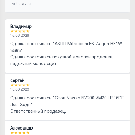
759 отзывов
Владимир
★
★
★
★
★
15.06.2026
Сделка состоялась "АКПП Mitsubishi EK Wagon H81W
3G83"
Сделка состоялась,покупкой доволен,продовец
надежный молодец👍
сергей
★
★
★
★
★
13.06.2026
Сделка состоялась "Стоп Nissan NV200 VM20 HR16DE
Лев. Задн"
Ответственный продавец.
Александр
★
★
★
★
★