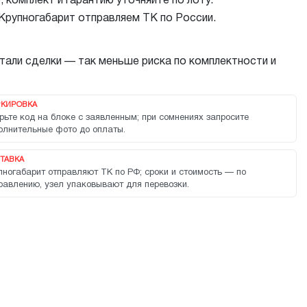
комплект и гарантию уточняйте по лоту.
 Крупногабарит отправляем ТК по России.
тали сделки — так меньше риска по комплектности и
КИРОВКА
рьте код на блоке с заявленным; при сомнениях запросите
олнительные фото до оплаты.
ТАВКА
пногабарит отправляют ТК по РФ; сроки и стоимость — по
равлению, узел упаковывают для перевозки.