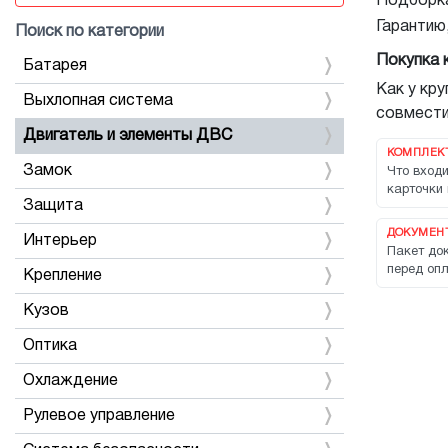
Подборка
Гарантию
Поиск по категории
Покупка 
Батарея
Как у кр
Выхлопная система
совмести
Двигатель и элементы ДВС
КОМПЛЕК
Замок
Что входи
карточки 
Защита
ДОКУМЕНТ
Интерьер
Пакет док
перед опл
Крепление
Кузов
Оптика
Охлаждение
Рулевое управление