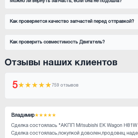
Можно ли вернуть запчасть, если она не подошла?
Как проверяется качество запчастей перед отправкой?
Как проверить совместимость Двигатель?
Отзывы наших клиентов
5
★
★
★
★
★
759 отзывов
Владимир
★
★
★
★
★
Сделка состоялась "АКПП Mitsubishi EK Wagon H81W
Сделка состоялась,покупкой доволен,продовец над