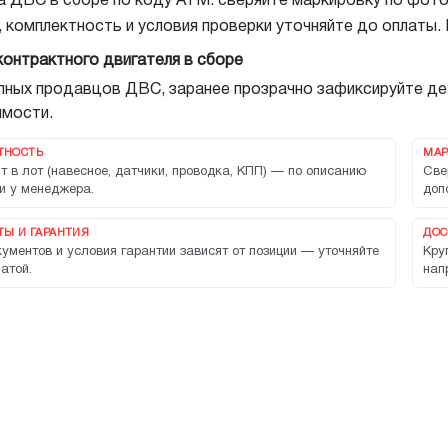
 ДВС в сборе по коду AYM: сверяйте маркировку по фото, 
, комплектность и условия проверки уточняйте до оплаты.
контрактного двигателя в сборе
упных продавцов ДВС, заранее прозрачно зафиксируйте де
мости.
ТНОСТЬ
МАР
т в лот (навесное, датчики, проводка, КПП) — по описанию
Све
и у менеджера.
доп
Ы И ГАРАНТИЯ
ДОС
ументов и условия гарантии зависят от позиции — уточняйте
Кру
атой.
нап