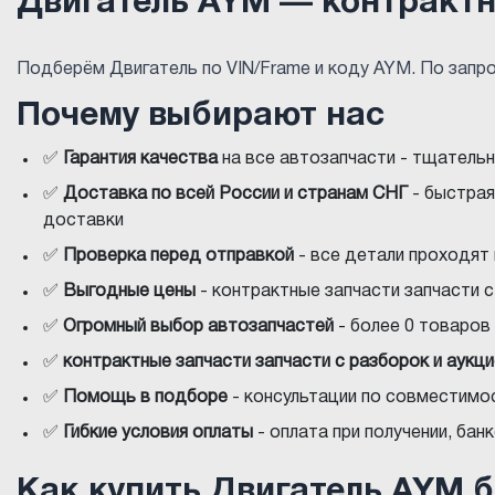
Двигатель AYM — контрактн
Подберём Двигатель по VIN/Frame и коду AYM. По запр
Почему выбирают нас
✅
Гарантия качества
на все автозапчасти - тщатель
✅
Доставка по всей России и странам СНГ
- быстрая
доставки
✅
Проверка перед отправкой
- все детали проходят
✅
Выгодные цены
- контрактные запчасти запчасти 
✅
Огромный выбор автозапчастей
- более 0 товаров 
✅
контрактные запчасти запчасти с разборок и аукц
✅
Помощь в подборе
- консультации по совместимос
✅
Гибкие условия оплаты
- оплата при получении, ба
Как купить Двигатель AYM 