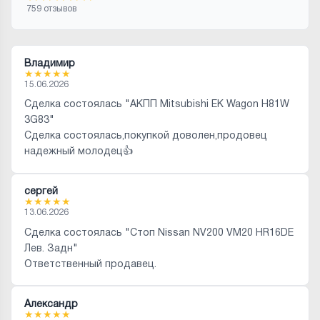
759 отзывов
Владимир
★
★
★
★
★
15.06.2026
Сделка состоялась "АКПП Mitsubishi EK Wagon H81W
3G83"
Сделка состоялась,покупкой доволен,продовец
надежный молодец👍
сергей
★
★
★
★
★
13.06.2026
Сделка состоялась "Стоп Nissan NV200 VM20 HR16DE
Лев. Задн"
Ответственный продавец.
Александр
★
★
★
★
★