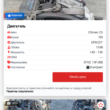
Новинка
Двигатель
Citroen C5
Авто
RD
Кузов
EP6CDT
Двигатель
1598
Объём
140 - 165
Мощность
--
OEM
5F02, 10FJBB
Маркировка
Контракт
Состояние
Узнать цену
Комплектность и гарантию уточняйте по карточке и перед оплатой.
Памятка покупателю
5 фото