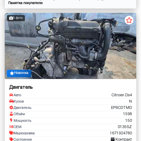
Памятка покупателю
5 фото
Новинка
Двигатель
Citroen Ds4
Авто
N
Кузов
EP6CDTMD
Двигатель
1598
Объём
150
Мощность
0135SZ
OEM
1671924780
Маркировка
Контракт
Состояние