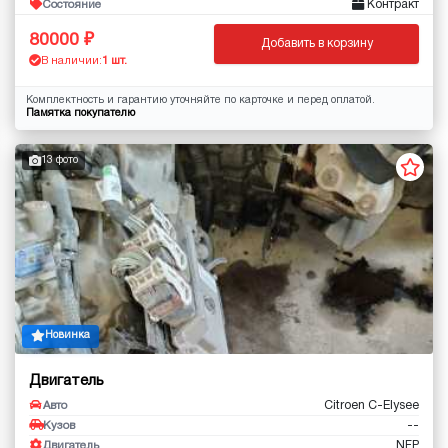
Контракт
Состояние
80000
Добавить в корзину
В наличии:
1 шт.
Комплектность и гарантию уточняйте по карточке и перед оплатой.
Памятка покупателю
13 фото
Новинка
Двигатель
Citroen C-Elysee
Авто
--
Кузов
NFP
Двигатель