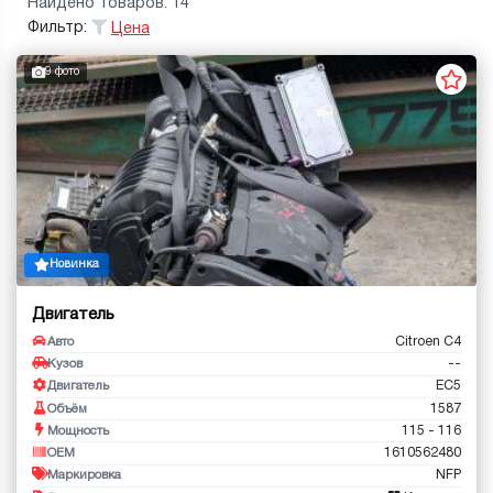
Найдено товаров: 14
Фильтр:
Цена
9 фото
Новинка
Двигатель
Citroen C4
Авто
--
Кузов
EC5
Двигатель
1587
Объём
115 - 116
Мощность
1610562480
OEM
NFP
Маркировка