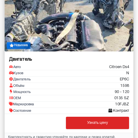
Новинка
Двигатель
Citroen Ds4
Авто
N
Кузов
EP6C
Двигатель
1598
Объём
90 - 120
Мощность
0135 SZ
OEM
10FJBZ
Маркировка
Контракт
Состояние
Узнать цену
Комплектность и гарантию уточняйте по карточке и перед оплатой.