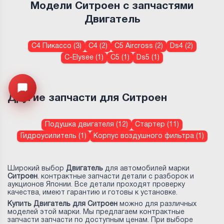
Модели Ситроен с запчастями
Двигатель
С4 Пикассо (3)
С4 (2)
C5 Aircross (2)
Ds4 (2)
C-Elysee (1)
C5 (1)
Ds5 (1)
Узнайте цену запчасти ->
Открыть меню
Другие запчасти для Ситроен
Подушка двигателя (12)
Стартер (11)
Гидроусилитель (1)
Корпус воздушного фильтра (1)
Широкий выбор
Двигатель
для автомобилей марки
Ситроен
. контрактные запчасти детали с разборок и
аукционов Японии. Все детали проходят проверку
качества, имеют гарантию и готовы к установке.
Купить Двигатель для Ситроен
можно для различных
моделей этой марки. Мы предлагаем контрактные
запчасти запчасти по доступным ценам. При выборе