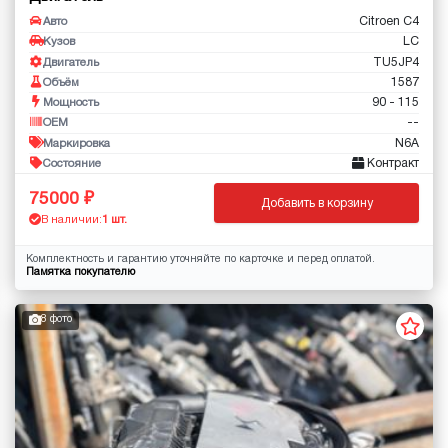
Citroen C4
Авто
LC
Кузов
TU5JP4
Двигатель
1587
Объём
90 - 115
Мощность
--
OEM
N6A
Маркировка
Контракт
Состояние
75000
Добавить в корзину
В наличии:
1 шт.
Комплектность и гарантию уточняйте по карточке и перед оплатой.
Памятка покупателю
8 фото