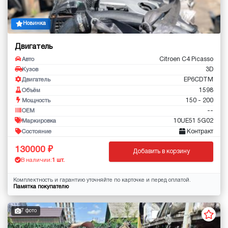
Новинка
Двигатель
Citroen C4 Picasso
Авто
3D
Кузов
EP6CDTM
Двигатель
1598
Объём
150 - 200
Мощность
--
OEM
10UE51 5G02
Маркировка
Контракт
Состояние
130000
Добавить в корзину
В наличии:
1 шт.
Комплектность и гарантию уточняйте по карточке и перед оплатой.
Памятка покупателю
7 фото