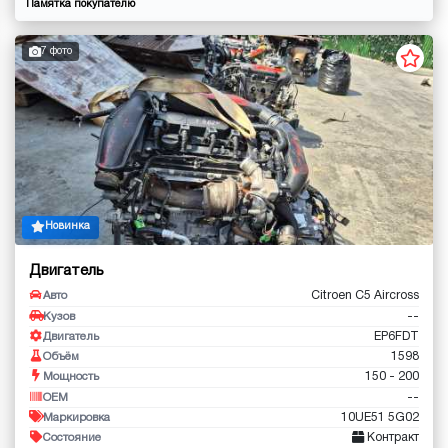
Памятка покупателю
7 фото
Новинка
Двигатель
Citroen C5 Aircross
Авто
--
Кузов
EP6FDT
Двигатель
1598
Объём
150 - 200
Мощность
--
OEM
10UE51 5G02
Маркировка
Контракт
Состояние